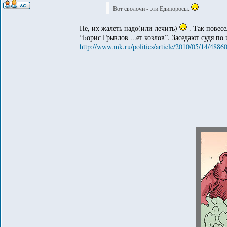
Вот сволочи - эти Единоросы.
Не, их жалеть надо(или лечить)
. Так повес
“Борис Грызлов ...ет козлов”. Заседают судя по
http://www.mk.ru/politics/article/2010/05/14/48860