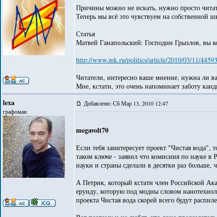
Причины можно не искать, нужно просто читать
Теперь мы всё это чувствуем на собственной ш
Статья
Матвей Ганапольский: Господин Грызлов, вы 
http://www.mk.ru/politics/article/2010/03/11/4459
Читатели, интересно ваше мнение, нужна ли ва
Мне, кстати, это очень напоминает заботу канд
lexa
Добавлено: Сб Мар 13, 2010 12:47
графоман
megavolt70
Если тебя заинтересует проект "Чистая вода",
таком ключе - заявил что комисиия по науке в 
науки и страны сделали в десятки раз больше, ч
А Петрик, который кстати член Российской А
ерунду, которую под модны словом нанотехноло
проекта Чистая вода скорей всего будут распиле