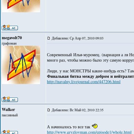
megavolt70
Добавлено: Ср Апр 07, 2010 09:03
графоман
Современный Илья-муромец. (вариация а ля Но
много раз, чтобы можно было эту самую корру
Люди, у нас МОНСТРЫ какие-нибудь есть? Там
Финальная битва между добром и нейтрали
http://navalny.livejournal.com/447206.html
Walker
Добавлено: Вс Май 02, 2010 22:35
пассивный
А начиналось то все так
http://www.gryzlovman.com/episode1/whole.html