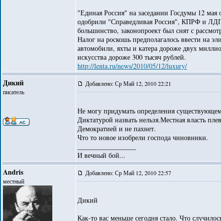
"Единая Россия" на заседании Госдумы 12 мая 
одобрили "Справедливая Россия", КПРФ и ЛДП
большинство, законопроект был снят с рассмот
Налог на роскошь предполагалось ввести на эл
автомобили, яхты и катера дороже двух милли
искусства дороже 300 тысяч рублей.
http://lenta.ru/news/2010/05/12/luxury/
Дикий
Добавлено: Ср Май 12, 2010 22:21
писатель
Не могу придумать определения существующем
Диктатурой назвать нельзя.Местная власть плев
Демократией и не пахнет.
Что то новое изобрели господа чиновники.
_________________
И вечный бой...
Andris
Добавлено: Ср Май 12, 2010 22:57
местный
Дикий
Как-то вас меньше сегодня стало. Что случилос