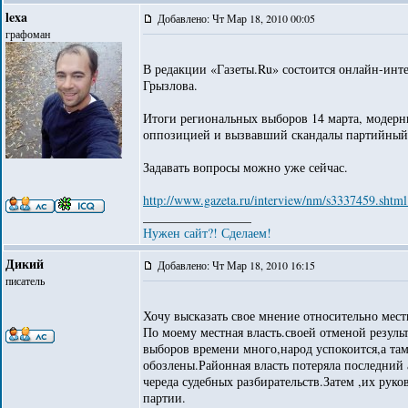
lexa
Добавлено: Чт Мар 18, 2010 00:05
графоман
В редакции «Газеты.Ru» состоится онлайн-инт
Грызлова.
Итоги региональных выборов 14 марта, модерн
оппозицией и вызвавший скандалы партийный п
Задавать вопросы можно уже сейчас.
http://www.gazeta.ru/interview/nm/s3337459.shtml
_________________
Нужен сайт?! Сделаем!
Дикий
Добавлено: Чт Мар 18, 2010 16:15
писатель
Хочу высказать свое мнение относительно мес
По моему местная власть.своей отменой резуль
выборов времени много,народ успокоится,а та
обозлены.Районная власть потеряла последний 
череда судебных разбирательств.Затем ,их рук
партии.