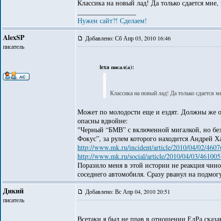
Классика на новый лад! Да только сдается мне, 
_________________
Нужен сайт?! Сделаем!
AlexSP
Добавлено: Сб Апр 03, 2010 16:46
писатель
lexa писал(а):
Классика на новый лад! Да только сдается м
Может по молодости еще и ездят. Должны же он
опасны вдвойне:
"Черный “БМВ” с включенной мигалкой, но без
Фокус”, за рулем которого находится Андрей Х
http://www.mk.ru/incident/article/2010/04/02/4607
http://www.mk.ru/social/article/2010/04/03/461005
Поразило меня в этой истории не реакция чино
соседнего автомобиля. Сразу рванул на подмогу
Дикий
Добавлено: Вс Апр 04, 2010 20:51
писатель
Всетаки я был не прав в отношении ЕдРа сказа