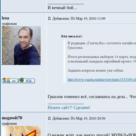
_________________
И вечный бой...
lexa
Добавлено: Пт Мар 19, 2010 11:09
графоман
lexa писал(а):
В редакции «Газеты.Ru» состоится онлайн-
Грызлова.
Итоги региональных выборов 14 марта, мод
и вызвавший скандалы партийный проект «Ч
Задавать вопросы можно уже сейчас.
http://www.gazeta.ru/interview/nm/s3337459.s
Грызлов отменил всё, сославшись на дела... Чт
_________________
Нужен сайт?! Сделаем!
megavolt70
Добавлено: Пт Мар 19, 2010 20:56
графоман
О мужик жгёт, как никто другой! МУРАД+РО