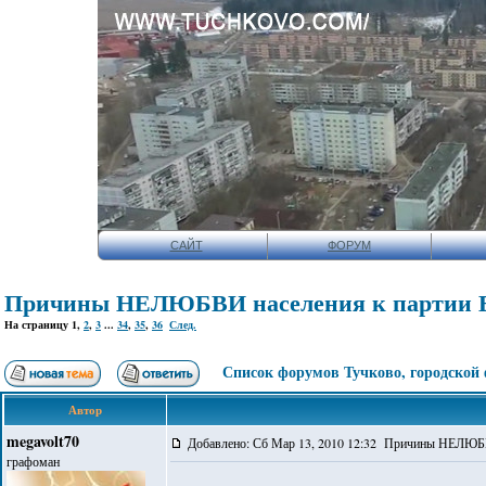
САЙТ
ФОРУМ
Причины НЕЛЮБВИ населения к партии Е
На страницу
1
,
2
,
3
...
34
,
35
,
36
След.
Список форумов Тучково, городской
Автор
megavolt70
Добавлено: Сб Мар 13, 2010 12:32 Причины НЕЛЮБВ
графоман