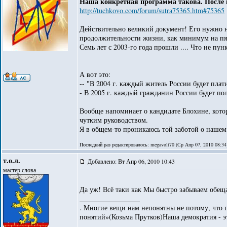
Наша конкретная программа такова. После поб
http://tuchkovo.com/forum/sutra75365.htm#75365
Действительно великий документ! Его нужно н
продолжительности жизни, как минимум на пять 
Семь лет с 2003-го года прошли .... Что не пункт
А вот это:
-- "В 2004 г. каждый житель России будет плат
- В 2005 г. каждый гражданин России будет по
Вообще напоминает о кандидате Блохине, кото
чутким руководством.
Я в общем-то проникаюсь той заботой о нашем
Последний раз редактировалось: megavolt70 (Ср Апр 07, 2010 08:34)
т.о.л.
Добавлено: Вт Апр 06, 2010 10:43
мастер слова
Да уж! Всё таки как Мы быстро забывае
_________________
. Многие вещи нам непонятны не потому, что п
понятий»(Козьма Прутков)Наша демократия - это