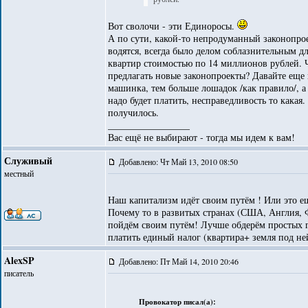
Вот сволочи - эти Единоросы.
А по сути, какой-то непродуманный законопрое
водятся, всегда было делом соблазнительным дл
квартир стоимостью по 14 миллионов рублей. 
предлагать новые законопроекты? Давайте еще
машинка, тем больше лошадок /как правило/, а 
надо будет платить, несправедливость то какая
получилось.
_________________
Вас ещё не выбирают - тогда мы идем к вам!
Служивый
Добавлено: Чт Май 13, 2010 08:50
местный
Наш капитализм идёт своим путём ! Или это е
Почему то в развитых странах (США, Англия, Ф
пойдём своим путём! Лучше обдерём простых гр
платить единый налог (квартира+ земля под ней
AlexSP
Добавлено: Пт Май 14, 2010 20:46
писатель
Провокатор писал(а):