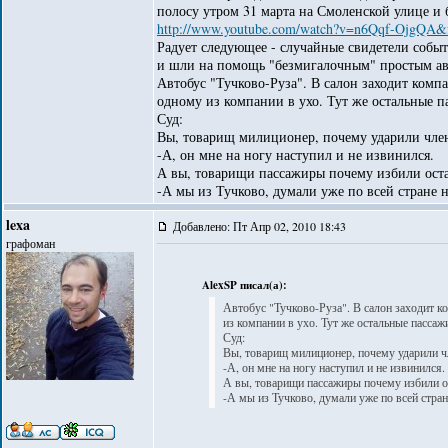
полосу утром 31 марта на Смоленской улице и
http://www.youtube.com/watch?v=n6Qqf-OjgQA&f
Радует следующее - случайные свидетели собы
и шли на помощь "безмигалочным" простым авт
Автобус "Тучково-Руза". В салон заходит комп
одному из компании в ухо. Тут же остальные п
Суд:
Вы, товарищ милиционер, почему ударили член
-А, он мне на ногу наступил и не извинился.
А вы, товарищи пассажиры почему избили ост
-А мы из Тучково, думали уже по всей стране н
lexa
Добавлено: Пт Апр 02, 2010 18:43
графоман
AlexSP писал(а):
Автобус "Тучково-Руза". В салон заходит 
из компании в ухо. Тут же остальные пассаж
Суд:
Вы, товарищ милиционер, почему ударили ч
-А, он мне на ногу наступил и не извинился.
А вы, товарищи пассажиры почему избили 
-А мы из Тучково, думали уже по всей стран