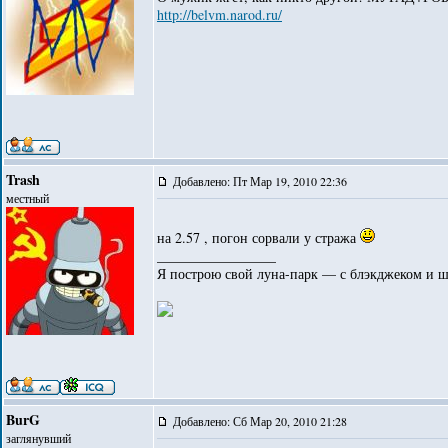
http://belvm.narod.ru/
Trash
Добавлено: Пт Мар 19, 2010 22:36
местный
на 2.57 , погон сорвали у стража
_________________
Я построю свой луна-парк — с блэкджеком и 
BurG
Добавлено: Сб Мар 20, 2010 21:28
заглянувший