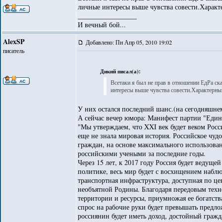
личные интересы выше чувства совести.Харак
_________________
И вечный бой...
AlexSP
Добавлено: Пн Апр 05, 2010 19:02
писатель
Дикий писал(а):
Всетаки я был не прав в отношении ЕдРа ск
интересы выше чувства совести.Характерн
У них остался последний шанс.(на сегодняшне
А сейчас вечер юмора: Манифест партии "Едина
"Мы утверждаем, что XXI век будет веком Росс
еще не знала мировая история. Российское чуд
граждан, на основе максимального использова
российскими учеными за последние годы.
Через 15 лет, к 2017 году Россия будет ведущ
политике, весь мир будет с восхищением наблю
транспортная инфраструктура, доступная по 
необъятной Родины. Благодаря передовым техн
территории и ресурсы, приумножая ее богатств
спрос на рабочие руки будет превышать предло
россиянин будет иметь доход, достойный граж