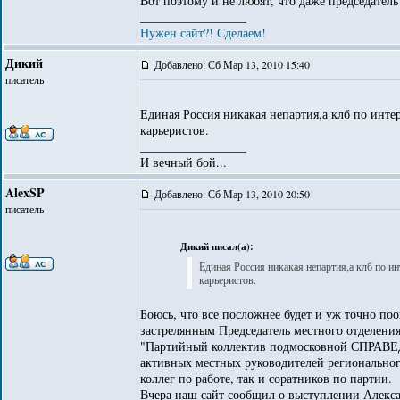
Вот поэтому и не любят, что даже председател
_________________
Нужен сайт?! Сделаем!
Дикий
Добавлено: Сб Мар 13, 2010 15:40
писатель
Единая Россия никакая непартия,а клб по инте
карьеристов.
_________________
И вечный бой...
AlexSP
Добавлено: Сб Мар 13, 2010 20:50
писатель
Дикий писал(а):
Единая Россия никакая непартия,а клб по и
карьеристов.
Боюсь, что все посложнее будет и уж точно поо
застрелянным Председатель местного отделени
"Партийный коллектив подмосковной СПРАВЕД
активных местных руководителей региональног
коллег по работе, так и соратников по партии.
Вчера наш сайт сообщил о выступлении Алек