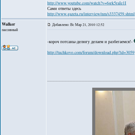
http://www.youtube.com/watch?v=6srk5raIe1I
Сами ответы здесь
http://www.gazeta.ru/interview/nm/s3337459.shtml
Walker
Добавлено: Вс Мар 21, 2010 12:52
пассивный
-короч потсаны-делюгу делаем и разбегаемся!-
http://tuchkovo.com/forum/download.php?id=3059