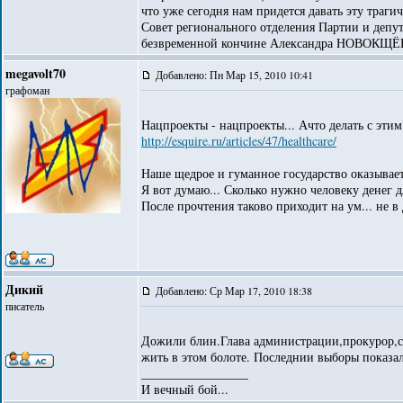
что уже сегодня нам придется давать эту трагич
Совет регионального отделения Партии и де
безвременной кончине Александра НОВОКЩЁНО
megavolt70
Добавлено: Пн Мар 15, 2010 10:41
графоман
Нацпроекты - нацпроекты... Ачто делать с этим.
http://esquire.ru/articles/47/healthcare/
Наше щедрое и гуманное государство оказывает
Я вот думаю... Сколько нужно человеку денег д
После прочтения таково приходит на ум... не в 
Дикий
Добавлено: Ср Мар 17, 2010 18:38
писатель
Дожили блин.Глава администрации,прокурор,су
жить в этом болоте. Последнии выборы показа
_________________
И вечный бой...