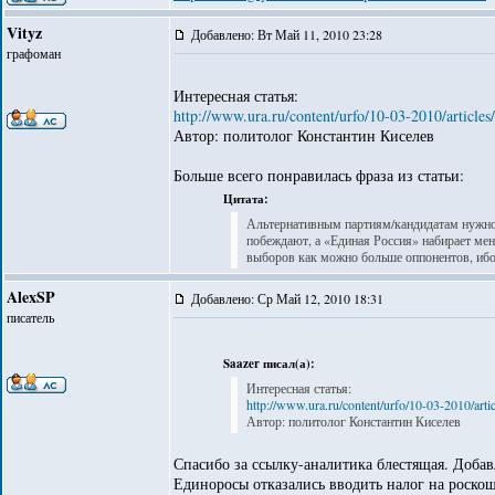
Vityz
Добавлено: Вт Май 11, 2010 23:28
графоман
Интересная статья:
http://www.ura.ru/content/urfo/10-03-2010/article
Автор: политолог Константин Киселев
Больше всего понравилась фраза из статьи:
Цитата:
Альтернативным партиям/кандидатам нужно н
побеждают, а «Единая Россия» набирает ме
выборов как можно больше оппонентов, ибо 
AlexSP
Добавлено: Ср Май 12, 2010 18:31
писатель
Saazer писал(а):
Интересная статья:
http://www.ura.ru/content/urfo/10-03-2010/art
Автор: политолог Константин Киселев
Спасибо за ссылку-аналитика блестящая. Добав
Единоросы отказались вводить налог на роско