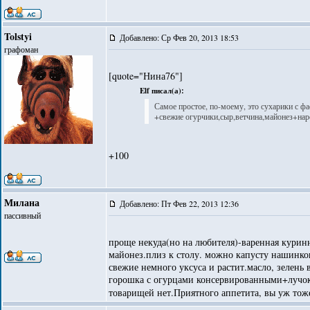
Tolstyi
Добавлено: Ср Фев 20, 2013 18:53
графоман
[quote="Нина76"]
Elf писал(а):
Самое простое, по-моему, это сухарики с фа
+свежие огурчики,сыр,ветчина,майонез+наре
+100
Милана
Добавлено: Пт Фев 22, 2013 12:36
пассивный
проще некуда(но на любителя)-варенная куринн
майонез.плиз к столу. можно капусту нашинков
свежие немного уксуса и растит.масло, зелен
горошка с огурцами консервированными+лучок з
товарищей нет.Приятного аппетита, вы уж тож