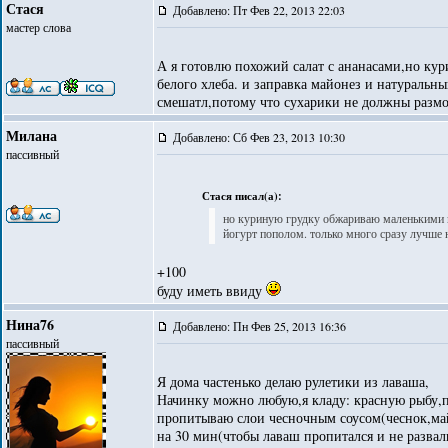
Стася
Добавлено: Пт Фев 22, 2013 22:03
мастер слова
А я готовлю похожий салат с ананасами,но к
белого хлеба. и заправка майонез и натуральн
смешатл,потому что сухарики не должны размо
Милана
Добавлено: Сб Фев 23, 2013 10:30
пассивный
Стася писал(а):
но куриную грудку обжариваю маленькими к
йогурт пополом. только много сразу лучше 
+100
буду иметь ввиду
Нина76
Добавлено: Пн Фев 25, 2013 16:36
пассивный
Я дома частенько делаю рулетики из лаваша,
Начинку можно любую,я кладу: красную рыбу,п
пропитываю слои чесночным соусом(чеснок,май
на 30 мин(чтобы лаваш пропитался и не развал