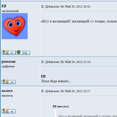
Elf
Добавлено: Вс Май 20, 2012 20:42
заглянувший
ой))) я желающий! желающаЯ =) только, похоже
рамазан
Добавлено: Вс Май 20, 2012 21:34
графоман
Elf
Лиха беда начало...
колесо
Добавлено: Вс Май 20, 2012 22:17
писатель
Elf писал(а):
ой))) я желающий! желающаЯ =) только, похо