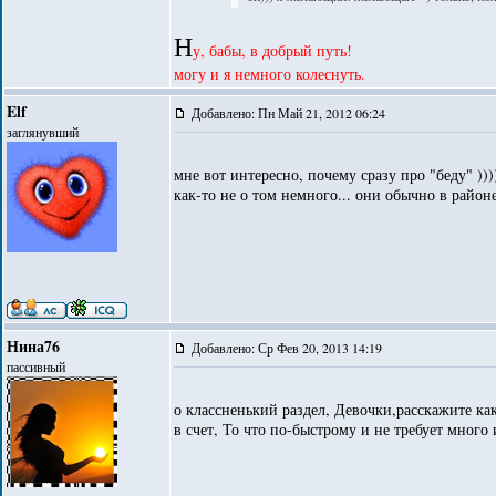
Н
у, бабы, в добрый путь!
могу и я немного колеснуть.
Elf
Добавлено: Пн Май 21, 2012 06:24
заглянувший
мне вот интересно, почему сразу про "беду" ))
как-то не о том немного... они обычно в район
Нина76
Добавлено: Ср Фев 20, 2013 14:19
пассивный
о классненький раздел, Девочки,расскажите как
в счет, То что по-быстрому и не требует много