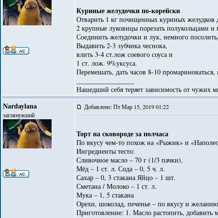
Куриные желудочки по-корейски
Отварить 1 кг почищенных куриных желудков до
2 крупные луковицы порезать полукольцами и 
Соединить желудочки и лук, немного посолить,
Выдавить 2-3 зубчика чеснока,
влить 3-4 ст.лож соевого соуса и
1 ст. лож. 9%уксуса.
Перемешать, дать часов 8-10 промариноваться, 
_________________
Нашедший себя теряет зависимость от чужих м
Nardaylana
Добавлено: Пт Мар 15, 2019 01:22
заглянувший
Торт на сковороде за полчаса
По вкусу чем-то похож на «Рыжик» и «Наполео
Ингредиенты тесто:
Сливочное масло – 70 г (1/3 пачки),
Мёд – 1 ст. л. Сода – 0, 5 ч. л.
Сахар – 0, 3 стакана Яйцо – 1 шт.
Сметана / Молоко – 1 ст. л.
Мука – 1, 5 стакана
Орехи, шоколад, печенье – по вкусу и желанию
Приготовление: 1. Масло растопить, добавить м