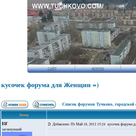
САЙТ
ФОРУМ
кусочек форума для Женщин =)
Список форумов Тучково, городской
Автор
Elf
Добавлено: Пт Май 18, 2012 15:24 кусочек форума 
заглянувший