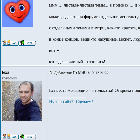
ммм.... листала-листала темы... в поисках.... 
может, сделать на форуме отдельное местечко 
с отдельными темами внутри, как-то: красота, 
в конце концов, вещи-то насущные, может, лю
вот =)
кто здесь главный - отзовись!
lexa
Добавлено: Пт Май 18, 2012 21:29
графоман
Есть есть желающие - я только за! Откроем но
_________________
Нужен сайт?! Сделаем!