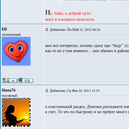
Н
у, бабы, в добрый путь!
могу и я немного колеснуть.
Elf
Добавлено: Пн Май 21, 2012 06:24
заглянувший
мне вот интересно, почему сразу про "беду" ))
как-то не о том немного... они обычно в район
Нина76
Добавлено: Ср Фев 20, 2013 14:19
пассивный
о классненький раздел, Девочки,расскажите как
в счет, То что по-быстрому и не требует много