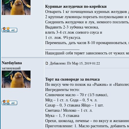
Куриные желудочки по-корейски
Отварить 1 кг почищенных куриных желудков до
2 крупные луковицы порезать полукольцами и 
Соединить желудочки и лук, немного посолить,
Выдавить 2-3 зубчика чеснока,
влить 3-4 ст.лож соевого соуса и
1 ст. лож. 9%уксуса.
Перемешать, дать часов 8-10 промариноваться, 
_________________
Нашедший себя теряет зависимость от чужих м
Nardaylana
Добавлено: Пт Мар 15, 2019 01:22
заглянувший
Торт на сковороде за полчаса
По вкусу чем-то похож на «Рыжик» и «Наполео
Ингредиенты тесто:
Сливочное масло – 70 г (1/3 пачки),
Мёд – 1 ст. л. Сода – 0, 5 ч. л.
Сахар – 0, 3 стакана Яйцо – 1 шт.
Сметана / Молоко – 1 ст. л.
Мука – 1, 5 стакана
Орехи, шоколад, печенье – по вкусу и желанию
Приготовление: 1. Масло растопить, добавить м