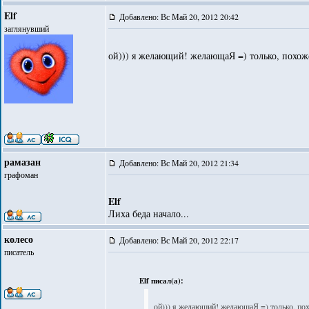
Elf
Добавлено: Вс Май 20, 2012 20:42
заглянувший
ой))) я желающий! желающаЯ =) только, похоже
рамазан
Добавлено: Вс Май 20, 2012 21:34
графоман
Elf
Лиха беда начало...
колесо
Добавлено: Вс Май 20, 2012 22:17
писатель
Elf писал(а):
ой))) я желающий! желающаЯ =) только, похо