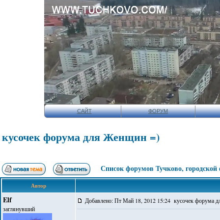
САЙТ
ФОРУМ
кусочек форума для Женщин =)
Список форумов Тучково, городской
Автор
Elf
Добавлено: Пт Май 18, 2012 15:24 кусочек форума 
заглянувший