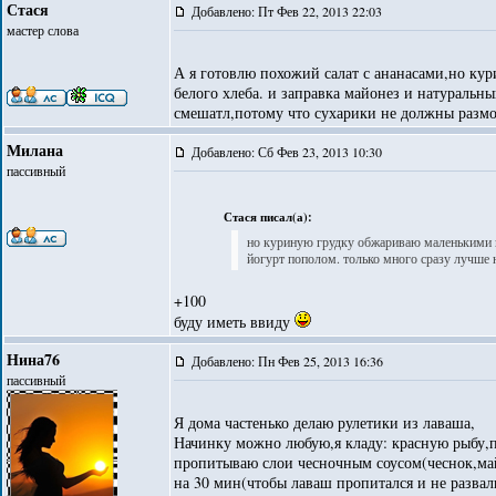
Стася
Добавлено: Пт Фев 22, 2013 22:03
мастер слова
А я готовлю похожий салат с ананасами,но к
белого хлеба. и заправка майонез и натуральн
смешатл,потому что сухарики не должны размо
Милана
Добавлено: Сб Фев 23, 2013 10:30
пассивный
Стася писал(а):
но куриную грудку обжариваю маленькими к
йогурт пополом. только много сразу лучше 
+100
буду иметь ввиду
Нина76
Добавлено: Пн Фев 25, 2013 16:36
пассивный
Я дома частенько делаю рулетики из лаваша,
Начинку можно любую,я кладу: красную рыбу,п
пропитываю слои чесночным соусом(чеснок,май
на 30 мин(чтобы лаваш пропитался и не развал