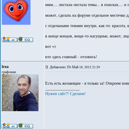
ммм.... листала-листала темы... в поисках.... 
может, сделать на форуме отдельное местечко 
с отдельными темами внутри, как-то: красота, 
в конце концов, вещи-то насущные, может, лю
вот =)
кто здесь главный - отзовись!
lexa
Добавлено: Пт Май 18, 2012 21:29
графоман
Есть есть желающие - я только за! Откроем но
_________________
Нужен сайт?! Сделаем!