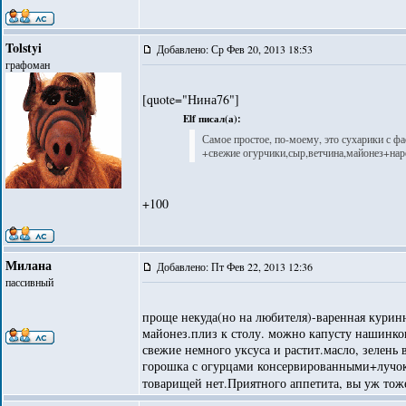
Tolstyi
Добавлено: Ср Фев 20, 2013 18:53
графоман
[quote="Нина76"]
Elf писал(а):
Самое простое, по-моему, это сухарики с фа
+свежие огурчики,сыр,ветчина,майонез+наре
+100
Милана
Добавлено: Пт Фев 22, 2013 12:36
пассивный
проще некуда(но на любителя)-варенная куринн
майонез.плиз к столу. можно капусту нашинков
свежие немного уксуса и растит.масло, зелен
горошка с огурцами консервированными+лучок з
товарищей нет.Приятного аппетита, вы уж тож