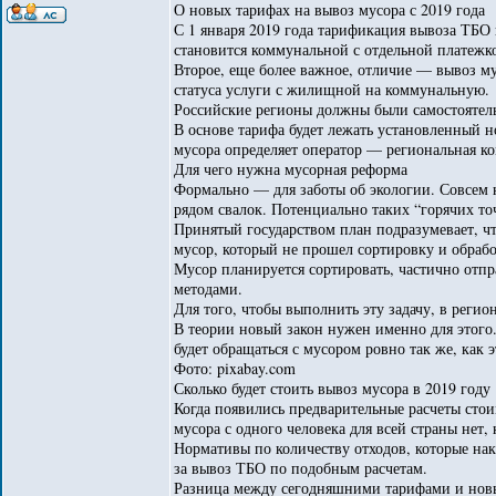
О новых тарифах на вывоз мусора с 2019 года
С 1 января 2019 года тарификация вывоза ТБО 
становится коммунальной с отдельной платежк
Второе, еще более важное, отличие — вывоз му
статуса услуги с жилищной на коммунальную.
Российские регионы должны были самостоятель
В основе тарифа будет лежать установленный н
мусора определяет оператор — региональная ко
Для чего нужна мусорная реформа
Формально — для заботы об экологии. Совсем 
рядом свалок. Потенциально таких “горячих точ
Принятый государством план подразумевает, чт
мусор, который не прошел сортировку и обрабо
Мусор планируется сортировать, частично отпр
методами.
Для того, чтобы выполнить эту задачу, в реги
В теории новый закон нужен именно для этого.
будет обращаться с мусором ровно так же, как 
Фото: pixabay.com
Сколько будет стоить вывоз мусора в 2019 году
Когда появились предварительные расчеты стои
мусора с одного человека для всей страны нет
Нормативы по количеству отходов, которые нак
за вывоз ТБО по подобным расчетам.
Разница между сегодняшними тарифами и новыми