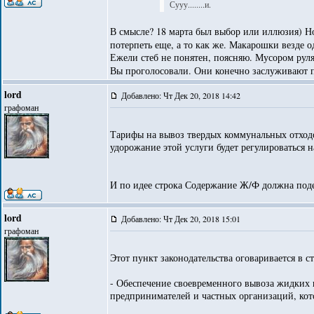
Сууу........и.
В смысле? 18 марта был выбор или иллюзия) Н
потерпеть еще, а то как же. Макарошки везде 
Ежели стеб не понятен, поясняю. Мусором руля
Вы проголосовали. Они конечно заслуживают по
lord
Добавлено: Чт Дек 20, 2018 14:42
графоман
Тарифы на вывоз твердых коммунальных отходо
удорожание этой услуги будет регулироваться 
И по идее строка Содержание Ж/Ф должна подеш
lord
Добавлено: Чт Дек 20, 2018 15:01
графоман
Этот пункт законодательства оговаривается в 
- Обеспечение своевременного вывоза жидких 
предпринимателей и частных организаций, ко