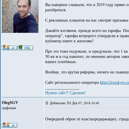
Вы наверное слышали, что в 2019 году прямо пер
разобраться.
С рекламных плакатов на нас смотрят призывы п
Давайте взглянем, прежде всего на тарифы. По
оператор", тарифы котророго утвердили в прав
кубометр имеет к жителям?
Про это тоже подумали, и придумали, что 1 кв
50 кв м в год накопит, по мнению авторов закон
ваших платёжках.
Вообще, это крутая реформа, ничего не скажеш
Сайт регионального оператора
https://ruzskyro.
_________________
Нужен сайт?! Сделаем!
OlegSGV
Добавлено: Пт Дек 07, 2018 16:49
графоман
Очередной оброк от властьпредержащих, стра