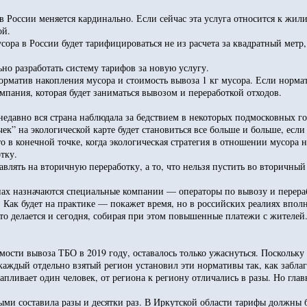
в России меняется кардинально. Если сейчас эта услуга относится к жил
ой.
сора в России будет тарифицироваться не из расчета за квадратный мет
но разработать систему тарифов за новую услугу.
орматив накопления мусора и стоимость вывоза 1 кг мусора. Если нормат
мпания, которая будет заниматься вывозом и переработкой отходов.
недавно вся страна наблюдала за бедствием в некоторых подмосковных 
ек” на экологической карте будет становиться все больше и больше, если
о в конечной точке, когда экологическая стратегия в отношении мусора н
тку.
авлять на вторичную переработку, а то, что нельзя пустить во вторичны
онах назначаются специальные компании — операторы по вывозу и перер
 Как будет на практике — покажет время, но в российских реалиях впол
это делается и сегодня, собирая при этом повышенные платежи с жителей
мости вывоза ТБО в 2019 году, оставалось только ужаснуться. Поскольк
, каждый отдельно взятый регион установил эти нормативы так, как забла
апливает один человек, от региона к региону отличались в разы. Но гла
 составила разы и десятки раз. В Иркутской области тарифы должны был