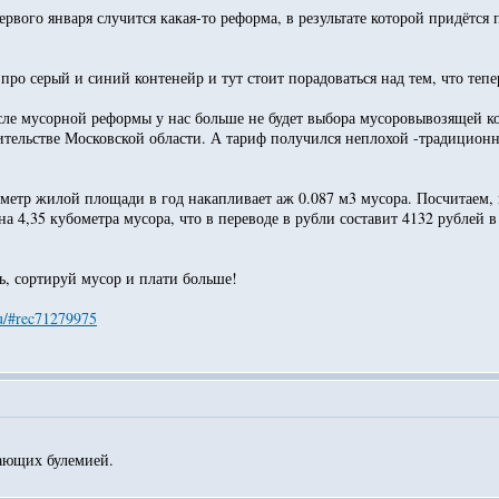
вого января случится какая-то реформа, в результате которой придётся п
ро серый и синий контенейр и тут стоит порадоваться над тем, что тепер
сле мусорной реформы у нас больше не будет выбора мусоровывозящей ко
ительстве Московской области. А тариф получился неплохой -традиционн
 метр жилой площади в год накапливает аж 0.087 м3 мусора. Посчитаем,
а 4,35 кубометра мусора, что в переводе в рубли составит 4132 рублей в 
ь, сортируй мусор и плати больше!
ru/#rec71279975
дающих булемией.