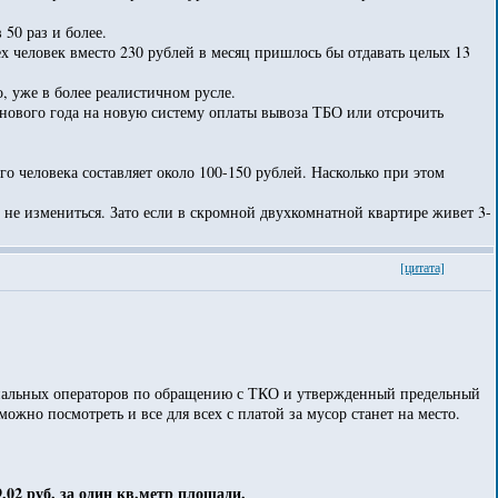
50 раз и более.
ех человек вместо 230 рублей в месяц пришлось бы отдавать целых 13
, уже в более реалистичном русле.
 нового года на новую систему оплаты вывоза ТБО или отсрочить
го человека составляет около 100-150 рублей. Насколько при этом
не измениться. Зато если в скромной двухкомнатной квартире живет 3-
[цитата]
ональных операторов по обращению с ТКО и утвержденный предельный
жно посмотреть и все для всех с платой за мусор станет на место.
9,02 руб. за один кв.метр площади.