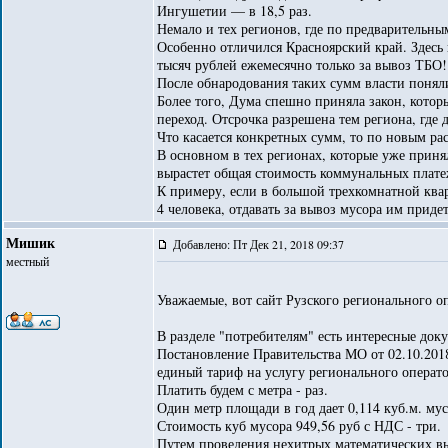
Ингушетии — в 18,5 раз.
Немало и тех регионов, где по предварительны
Особенно отличился Красноярский край. Здесь 
тысяч рублей ежемесячно только за вывоз ТБО!
После обнародования таких сумм власти поняли
Более того, Дума спешно приняла закон, котор
переход. Отсрочка разрешена тем региона, где 
Что касается конкретных сумм, то по новым ра
В основном в тех регионах, которые уже принял
вырастет общая стоимость коммунальных плате
К примеру, если в большой трехкомнатной квар
4 человека, отдавать за вывоз мусора им приде
Мишик
Добавлено: Пт Дек 21, 2018 09:37
местный
Уважаемые, вот сайт Рузского регионального о
В разделе "потребителям" есть интересные док
Постановление Правительства МО от 02.10.20
единый тариф на услугу регионального операто
Платить будем с метра - раз.
Один метр площади в год дает 0,114 куб.м. мус
Стоимость куб мусора 949,56 руб с НДС - три.
Путем проведения нехитрых математических выч