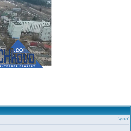
[цитата]