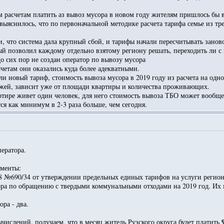
м расчетам платить аз вывоз мусора в новом году жителям пришлось бы в 
выяснилось, что по первоначальной методике расчета тарифа семье из тр
, что система дала крупный сбой, и тарифы начали пересчитывать заново
ый позволил каждому отдельно взятому региону решать, переходить ли с
до сих пор не создан оператор по вывозу мусора
счетам они оказались куда более адекватными.
и новый тариф, стоимость вывоза мусора в 2019 году из расчета на одно
жей, зависит уже от площади квартиры и количества проживающих.
тире живет один человек, для него стоимость вывоза ТБО может вообще 
тся как минимум в 2-3 раза больше, чем сегодня.
ператора.
ументы:
18 №690/34 от утверждении предельных единых тарифов на услуги реги
ра по обращению с твердыми коммунальными отходами на 2019 год. Их мо
ора - два.
ислений, получаем, что в месяц житель Рузского округа будет платить