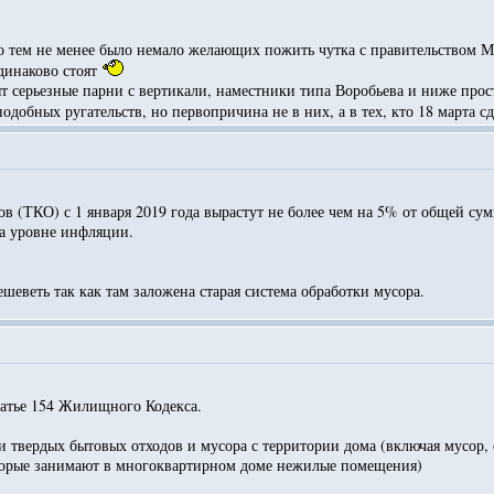
о тем не менее было немало желающих пожить чутка с правительством М
одинаково стоят
т серьезные парни с вертикали, наместники типа Воробьева и ниже прост
добных ругательств, но первопричина не в них, а в тех, кто 18 марта с
в (ТКО) с 1 января 2019 года вырастут не более чем на 5% от общей с
на уровне инфляции.
еветь так как там заложена старая система обработки мусора.
статье 154 Жилищного Кодекса.
и твердых бытовых отходов и мусора с территории дома (включая мусор,
торые занимают в многоквартирном доме нежилые помещения)