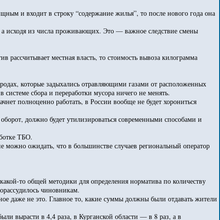
ищным и входит в строку “содержание жилья”, то после нового года она
р, а исходя из числа проживающих. Это — важное следствие смены
ив рассчитывает местная власть, то стоимость вывоза килограмма
городах, которые задыхались отравляющими газами от расположенных
 в системе сбора и переработки мусора ничего не менять.
ачнет полноценно работать, в России вообще не будет хорониться
й оборот, должно будет утилизироваться современными способами и
аботке ТБО.
не можно ожидать, что в большинстве случаев региональный оператор
.
у какой-то общей методики для определения норматива по количеству
горассудилось чиновникам.
вное даже не это. Главное то, какие суммы должны были отдавать жители
и вырасти в 4,4 раза, в Курганской области — в 8 раз, а в