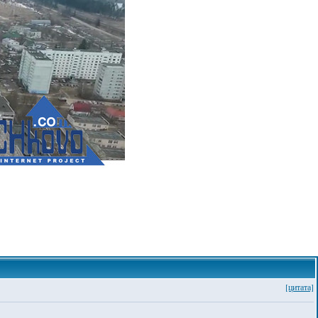
[цитата]