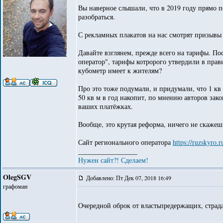
Вы наверное слышали, что в 2019 году прямо пер
разобраться.
С рекламных плакатов на нас смотрят призывы п
Давайте взглянем, прежде всего на тарифы. По
оператор", тарифы котророго утвердили в прав
кубометр имеет к жителям?
Про это тоже подумали, и придумали, что 1 кв
50 кв м в год накопит, по мнению авторов закон
ваших платёжках.
Вообще, это крутая реформа, ничего не скажеш
Сайт регионального оператора
https://ruzskyro.
_________________
Нужен сайт?! Сделаем!
OlegSGV
Добавлено: Пт Дек 07, 2018 16:49
графоман
Очередной оброк от властьпредержащих, стра