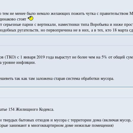
о тем не менее было немало желающих пожить чутка с правительством М
одинаково стоят
т серьезные парни с вертикали, наместники типа Воробьева и ниже прост
добных ругательств, но первопричина не в них, а в тех, кто 18 марта с
в (ТКО) с 1 января 2019 года вырастут не более чем на 5% от общей с
на уровне инфляции.
еветь так как там заложена старая система обработки мусора.
статье 154 Жилищного Кодекса.
и твердых бытовых отходов и мусора с территории дома (включая мусор,
торые занимают в многоквартирном доме нежилые помещения)