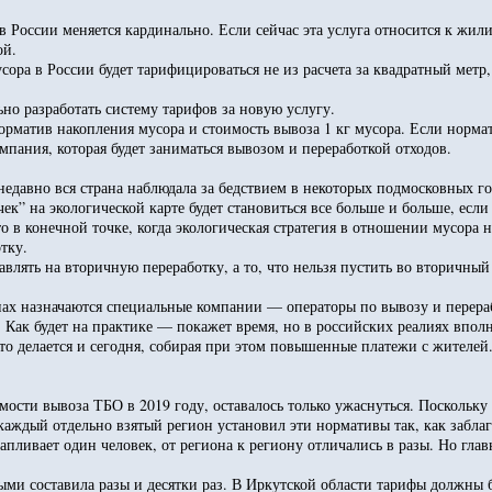
в России меняется кардинально. Если сейчас эта услуга относится к жил
ой.
сора в России будет тарифицироваться не из расчета за квадратный мет
но разработать систему тарифов за новую услугу.
орматив накопления мусора и стоимость вывоза 1 кг мусора. Если нормат
мпания, которая будет заниматься вывозом и переработкой отходов.
недавно вся страна наблюдала за бедствием в некоторых подмосковных 
ек” на экологической карте будет становиться все больше и больше, если
о в конечной точке, когда экологическая стратегия в отношении мусора н
тку.
авлять на вторичную переработку, а то, что нельзя пустить во вторичны
онах назначаются специальные компании — операторы по вывозу и перер
 Как будет на практике — покажет время, но в российских реалиях впол
это делается и сегодня, собирая при этом повышенные платежи с жителей
мости вывоза ТБО в 2019 году, оставалось только ужаснуться. Поскольк
, каждый отдельно взятый регион установил эти нормативы так, как забла
апливает один человек, от региона к региону отличались в разы. Но гла
 составила разы и десятки раз. В Иркутской области тарифы должны был