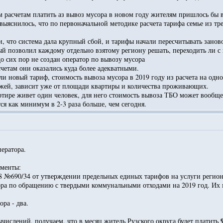
м расчетам платить аз вывоз мусора в новом году жителям пришлось бы в 
выяснилось, что по первоначальной методике расчета тарифа семье из тр
, что система дала крупный сбой, и тарифы начали пересчитывать заново
ый позволил каждому отдельно взятому региону решать, переходить ли с
до сих пор не создан оператор по вывозу мусора
счетам они оказались куда более адекватными.
и новый тариф, стоимость вывоза мусора в 2019 году из расчета на одно
жей, зависит уже от площади квартиры и количества проживающих.
тире живет один человек, для него стоимость вывоза ТБО может вообще 
тся как минимум в 2-3 раза больше, чем сегодня.
ператора.
ументы:
18 №690/34 от утверждении предельных единых тарифов на услуги реги
ра по обращению с твердыми коммунальными отходами на 2019 год. Их мо
ора - два.
ислений, получаем, что в месяц житель Рузского округа будет платить