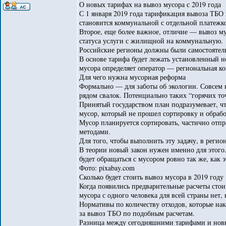
О новых тарифах на вывоз мусора с 2019 года
С 1 января 2019 года тарификация вывоза ТБО 
становится коммунальной с отдельной платежк
Второе, еще более важное, отличие — вывоз му
статуса услуги с жилищной на коммунальную.
Российские регионы должны были самостоятель
В основе тарифа будет лежать установленный н
мусора определяет оператор — региональная ко
Для чего нужна мусорная реформа
Формально — для заботы об экологии. Совсем 
рядом свалок. Потенциально таких “горячих точ
Принятый государством план подразумевает, чт
мусор, который не прошел сортировку и обрабо
Мусор планируется сортировать, частично отпр
методами.
Для того, чтобы выполнить эту задачу, в реги
В теории новый закон нужен именно для этого.
будет обращаться с мусором ровно так же, как 
Фото: pixabay.com
Сколько будет стоить вывоз мусора в 2019 году
Когда появились предварительные расчеты стои
мусора с одного человека для всей страны нет
Нормативы по количеству отходов, которые нак
за вывоз ТБО по подобным расчетам.
Разница между сегодняшними тарифами и новыми