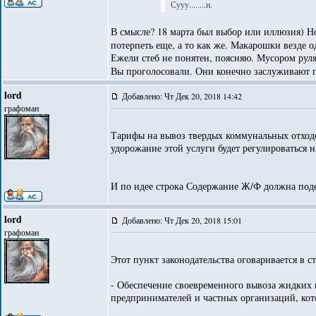
Сууу........и.
В смысле? 18 марта был выбор или иллюзия) Н
потерпеть еще, а то как же. Макарошки везде 
Ежели стеб не понятен, поясняю. Мусором руля
Вы проголосовали. Они конечно заслуживают по
lord
Добавлено: Чт Дек 20, 2018 14:42
графоман
Тарифы на вывоз твердых коммунальных отходо
удорожание этой услуги будет регулироваться 
И по идее строка Содержание Ж/Ф должна подеш
lord
Добавлено: Чт Дек 20, 2018 15:01
графоман
Этот пункт законодательства оговаривается в 
- Обеспечение своевременного вывоза жидких 
предпринимателей и частных организаций, ко