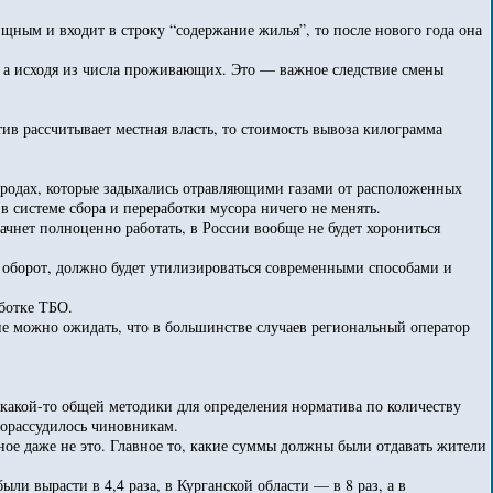
ищным и входит в строку “содержание жилья”, то после нового года она
р, а исходя из числа проживающих. Это — важное следствие смены
ив рассчитывает местная власть, то стоимость вывоза килограмма
городах, которые задыхались отравляющими газами от расположенных
 в системе сбора и переработки мусора ничего не менять.
ачнет полноценно работать, в России вообще не будет хорониться
й оборот, должно будет утилизироваться современными способами и
аботке ТБО.
не можно ожидать, что в большинстве случаев региональный оператор
.
у какой-то общей методики для определения норматива по количеству
горассудилось чиновникам.
вное даже не это. Главное то, какие суммы должны были отдавать жители
и вырасти в 4,4 раза, в Курганской области — в 8 раз, а в