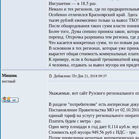
Ингушетии — в 18,5 раз.
Немало и тех регионов, где по предварительны
Особенно отличился Красноярский край. Здесь 
тысяч рублей ежемесячно только за вывоз ТБО!
После обнародования таких сумм власти поняли
Более того, Дума спешно приняла закон, котор
переход. Отсрочка разрешена тем региона, где 
Что касается конкретных сумм, то по новым ра
В основном в тех регионах, которые уже принял
вырастет общая стоимость коммунальных плате
К примеру, если в большой трехкомнатной квар
4 человека, отдавать за вывоз мусора им приде
Мишик
Добавлено: Пт Дек 21, 2018 09:37
местный
Уважаемые, вот сайт Рузского регионального о
В разделе "потребителям" есть интересные док
Постановление Правительства МО от 02.10.20
единый тариф на услугу регионального операто
Платить будем с метра - раз.
Один метр площади в год дает 0,114 куб.м. мус
Стоимость куб мусора 949,56 руб с НДС - три.
Путем проведения нехитрых математических выч