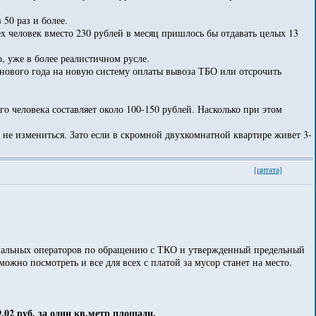
50 раз и более.
ех человек вместо 230 рублей в месяц пришлось бы отдавать целых 13
, уже в более реалистичном русле.
 нового года на новую систему оплаты вывоза ТБО или отсрочить
го человека составляет около 100-150 рублей. Насколько при этом
не измениться. Зато если в скромной двухкомнатной квартире живет 3-
[цитата]
ональных операторов по обращению с ТКО и утвержденный предельный
жно посмотреть и все для всех с платой за мусор станет на место.
9,02 руб. за один кв.метр площади.