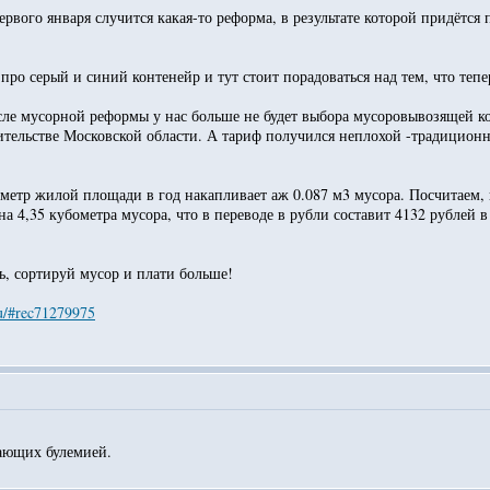
вого января случится какая-то реформа, в результате которой придётся п
ро серый и синий контенейр и тут стоит порадоваться над тем, что тепер
сле мусорной реформы у нас больше не будет выбора мусоровывозящей ко
ительстве Московской области. А тариф получился неплохой -традиционн
 метр жилой площади в год накапливает аж 0.087 м3 мусора. Посчитаем,
а 4,35 кубометра мусора, что в переводе в рубли составит 4132 рублей в 
ь, сортируй мусор и плати больше!
ru/#rec71279975
дающих булемией.