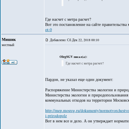
Где насчет с метра расчет?
Вот это постановление на сайте правительства
ot-0
Мишик
Добавлено: Сб Дек 22, 2018 00:10
местный
OlegSGV писал(а):
Где насчет с метра расчет?
Пардон, не указал еще один документ:
Распоряжение Министерства экологии и приро
Министерства экологии и природопользования
коммунальных отходов на территории Московск
http://mep.mosreg.ru/dokumenty/normotvorchestvo/
i-prirodopolz
Вот в нем все и дело. А он утверждает нормати