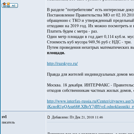
В разделе "потребителям" есть интересные док
Постановление Правительства МО от 02.10.201
обращению с ТКО и утвержденный предельный 
отходами на 2019 год. Их можно посмотреть и вс
Платить будем с метра - раз.
Один метр площади в год дает 0,114 куб.м. мус
Стоимость куб мусора 949,56 руб с НДС - три.
Путем проведения нехитрых математических выч
площади.
http://ruzskyro.ru/
Правда для жителей индивидуальных домов мо
Москва. 18 декабря. ИНТЕРФАКС - Правительст
отходов собственникам частных жилых домов
http://www.interfax-russia.ru/Center/cityne
iKcnoR1gQAsu68#.XBoY7jBYveI.odnoklassniki_r
svl
Добавлено: Пт Дек 21, 2018 11:46
писатель
Логичнее все же с человека конечно, а если о