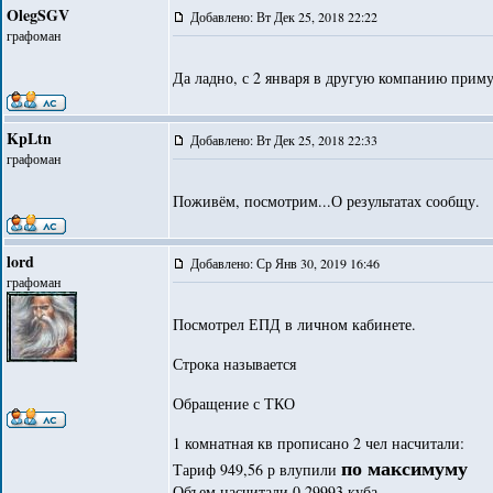
OlegSGV
Добавлено: Вт Дек 25, 2018 22:22
графоман
Да ладно, с 2 января в другую компанию приму
KpLtn
Добавлено: Вт Дек 25, 2018 22:33
графоман
Поживём, посмотрим...О результатах сообщу.
lord
Добавлено: Ср Янв 30, 2019 16:46
графоман
Посмотрел ЕПД в личном кабинете.
Строка называется
Обращение с ТКО
1 комнатная кв прописано 2 чел насчитали:
по максимуму
Тариф 949,56 р влупили
Объем насчитали 0,29993 куба