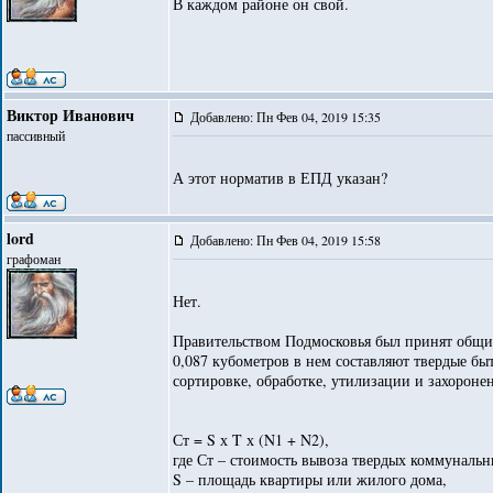
В каждом районе он свой.
Виктор Иванович
Добавлено: Пн Фев 04, 2019 15:35
пассивный
А этот норматив в ЕПД указан?
lord
Добавлено: Пн Фев 04, 2019 15:58
графоман
Нет.
Правительством Подмосковья был принят общий
0,087 кубометров в нем составляют твердые бы
сортировке, обработке, утилизации и захороне
Ст = S х T х (N1 + N2),
где Ст – стоимость вывоза твердых коммунальн
S – площадь квартиры или жилого дома,