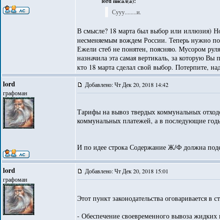
lord писал(а):
Сууу........и.
В смысле? 18 марта был выбор или иллюзия) Н
несменяемым вождем России. Теперь нужно пот
Ежели стеб не понятен, поясняю. Мусором руля
назначила эта самая вертикаль, за которую Вы 
кто 18 марта сделал свой выбор. Потерпите, н
lord
Добавлено: Чт Дек 20, 2018 14:42
графоман
Тарифы на вывоз твердых коммунальных отходо
коммунальных платежей, а в последующие годы
И по идее строка Содержание Ж/Ф должна подеш
lord
Добавлено: Чт Дек 20, 2018 15:01
графоман
Этот пункт законодательства оговаривается в 
- Обеспечение своевременного вывоза жидких и