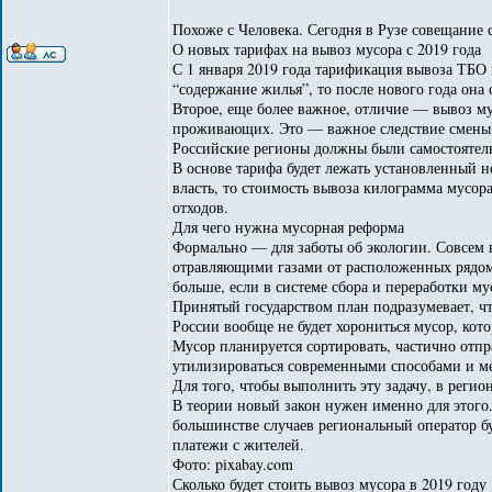
Похоже с Человека. Сегодня в Рузе совещание 
О новых тарифах на вывоз мусора с 2019 года
С 1 января 2019 года тарификация вывоза ТБО 
“содержание жилья”, то после нового года она
Второе, еще более важное, отличие — вывоз мус
проживающих. Это — важное следствие смены 
Российские регионы должны были самостоятель
В основе тарифа будет лежать установленный н
власть, то стоимость вывоза килограмма мусор
отходов.
Для чего нужна мусорная реформа
Формально — для заботы об экологии. Совсем н
отравляющими газами от расположенных рядом с
больше, если в системе сбора и переработки му
Принятый государством план подразумевает, чт
России вообще не будет хорониться мусор, кот
Мусор планируется сортировать, частично отпра
утилизироваться современными способами и м
Для того, чтобы выполнить эту задачу, в реги
В теории новый закон нужен именно для этого.
большинстве случаев региональный оператор бу
платежи с жителей.
Фото: pixabay.com
Сколько будет стоить вывоз мусора в 2019 году