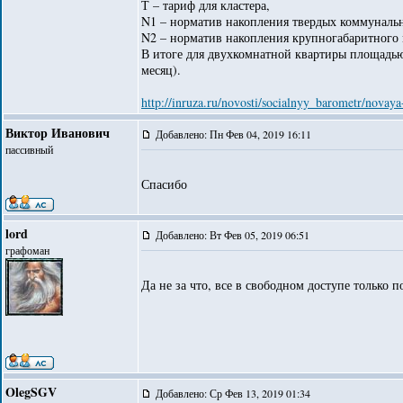
Т – тариф для кластера,
N1 – норматив накопления твердых коммунальн
N2 – норматив накопления крупногабаритного 
В итоге для двухкомнатной квартиры площадью 5
месяц).
http://inruza.ru/novosti/socialnyy_barometr/nov
Виктор Иванович
Добавлено: Пн Фев 04, 2019 16:11
пассивный
Спасибо
lord
Добавлено: Вт Фев 05, 2019 06:51
графоман
Да не за что, все в свободном доступе только п
OlegSGV
Добавлено: Ср Фев 13, 2019 01:34