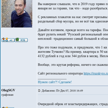
Вы наверное слышали, что в 2019 году прямо пе
января не за горами, так что - надо разобраться.
С рекламных плакатов на нас смотрят призывы п
раздельный сбор мусора, но не всё так однозна
Давайте взглянем, прежде всего на тарифы. По
будет рулить некий "Рузский региональный опе
неплохой -традиционно самый большой в облас
Про это тоже подумали, и придумали, что 1 кв
жителям Тучково? На пример, квартира в 50 кв 
4132 рублей в год или 344 рубля в месяц. Непл
Вообще, это крутая реформа, ничего не скажеш
Сайт регионального оператора
https://ruzskyro.
_________________
Нужен сайт?! Сделаем!
OlegSGV
Добавлено: Пт Дек 07, 2018 16:49
графоман
Очередной оброк от властьпредержащих, стра