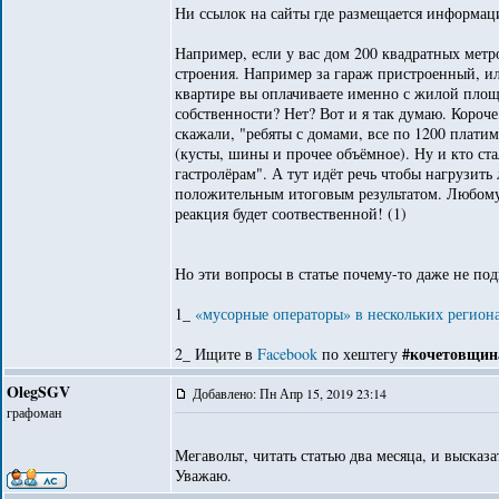
Ни ссылок на сайты где размещается информация
Например, если у вас дом 200 квадратных метр
строения. Например за гараж пристроенный, 
квартире вы оплачиваете именно с жилой площа
собственности? Нет? Вот и я так думаю. Короч
скажали, "ребяты с домами, все по 1200 платим
(кусты, шины и прочее объёмное). Ну и кто ст
гастролёрам". А тут идёт речь чтобы нагрузить
положительным итоговым результатом. Любому 
реакция будет соотвественной! (1)
Но эти вопросы в статье почему-то даже не по
1_
«мусорные операторы» в нескольких регионах
#кочетовщин
2_ Ищите в
Facebook
по хештегу
OlegSGV
Добавлено: Пн Апр 15, 2019 23:14
графоман
Мегавольт, читать статью два месяца, и высказа
Уважаю.