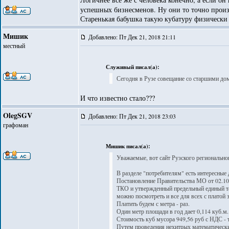
успешных бизнесменов. Ну они то точно произ
Старенькая бабушка такую кубатуру физически н
Мишик
Добавлено: Пт Дек 21, 2018 21:11
местный
Служивый писал(а):
Сегодня в Рузе совещание со старшими дом
И что известно стало???
OlegSGV
Добавлено: Пт Дек 21, 2018 23:03
графоман
Мишик писал(а):
Уважаемые, вот сайт Рузского регионально
В разделе "потребителям" есть интересные
Постановление Правительства МО от 02.10
ТКО и утвержденный предельный единый та
можно посмотреть и все для всех с платой з
Платить будем с метра - раз.
Один метр площади в год дает 0,114 куб.м. 
Стоимость куб мусора 949,56 руб с НДС - 
Путем проведения нехитрых математических