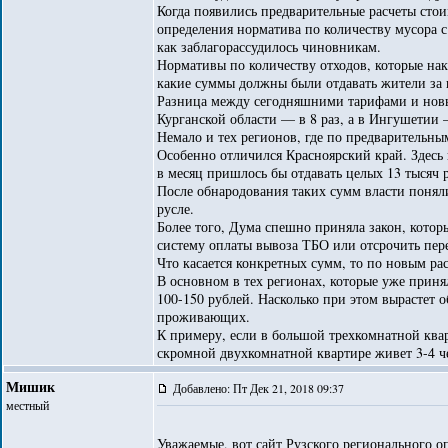
Когда появились предварительные расчеты стои
определения норматива по количеству мусора с
как заблагорассудилось чиновникам.
Нормативы по количеству отходов, которые нака
какие суммы должны были отдавать жители за
Разница между сегодняшними тарифами и новым
Курганской области — в 8 раз, а в Ингушетии —
Немало и тех регионов, где по предварительны
Особенно отличился Красноярский край. Здесь 
в месяц пришлось бы отдавать целых 13 тысяч 
После обнародования таких сумм власти поняли
русле.
Более того, Дума спешно приняла закон, котор
систему оплаты вывоза ТБО или отсрочить пере
Что касается конкретных сумм, то по новым ра
В основном в тех регионах, которые уже принял
100-150 рублей. Насколько при этом вырастет 
проживающих.
К примеру, если в большой трехкомнатной квар
скромной двухкомнатной квартире живет 3-4 че
Мишик
Добавлено: Пт Дек 21, 2018 09:37
местный
Уважаемые, вот сайт Рузского регионального о