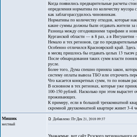
Когда появились предварительные расчеты стои
определения норматива по количеству мусора с
как заблагорассудилось чиновникам.
Нормативы по количеству отходов, которые нака
какие суммы должны были отдавать жители за
Разница между сегодняшними тарифами и новым
Курганской области — в 8 раз, а в Ингушетии —
Немало и тех регионов, где по предварительны
Особенно отличился Красноярский край. Здесь 
в месяц пришлось бы отдавать целых 13 тысяч 
После обнародования таких сумм власти поняли
русле.
Более того, Дума спешно приняла закон, котор
систему оплаты вывоза ТБО или отсрочить пере
Что касается конкретных сумм, то по новым ра
В основном в тех регионах, которые уже принял
100-150 рублей. Насколько при этом вырастет 
проживающих.
К примеру, если в большой трехкомнатной квар
скромной двухкомнатной квартире живет 3-4 че
Мишик
Добавлено: Пт Дек 21, 2018 09:37
местный
Уважаемые, вот сайт Рузского регионального о