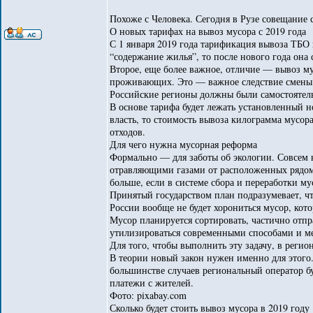
Похоже с Человека. Сегодня в Рузе совещание 
О новых тарифах на вывоз мусора с 2019 года
С 1 января 2019 года тарификация вывоза ТБО 
“содержание жилья”, то после нового года она
Второе, еще более важное, отличие — вывоз мус
проживающих. Это — важное следствие смены 
Российские регионы должны были самостоятель
В основе тарифа будет лежать установленный н
власть, то стоимость вывоза килограмма мусор
отходов.
Для чего нужна мусорная реформа
Формально — для заботы об экологии. Совсем н
отравляющими газами от расположенных рядом с
больше, если в системе сбора и переработки му
Принятый государством план подразумевает, чт
России вообще не будет хорониться мусор, кот
Мусор планируется сортировать, частично отпра
утилизироваться современными способами и м
Для того, чтобы выполнить эту задачу, в реги
В теории новый закон нужен именно для этого.
большинстве случаев региональный оператор бу
платежи с жителей.
Фото: pixabay.com
Сколько будет стоить вывоз мусора в 2019 году