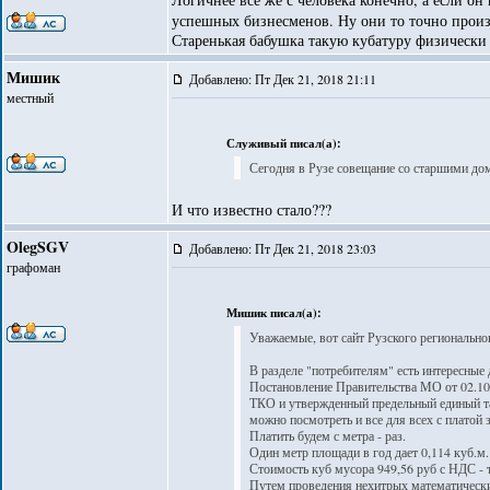
успешных бизнесменов. Ну они то точно произ
Старенькая бабушка такую кубатуру физически н
Мишик
Добавлено: Пт Дек 21, 2018 21:11
местный
Служивый писал(а):
Сегодня в Рузе совещание со старшими дом
И что известно стало???
OlegSGV
Добавлено: Пт Дек 21, 2018 23:03
графоман
Мишик писал(а):
Уважаемые, вот сайт Рузского регионально
В разделе "потребителям" есть интересные
Постановление Правительства МО от 02.10
ТКО и утвержденный предельный единый та
можно посмотреть и все для всех с платой з
Платить будем с метра - раз.
Один метр площади в год дает 0,114 куб.м. 
Стоимость куб мусора 949,56 руб с НДС - 
Путем проведения нехитрых математических