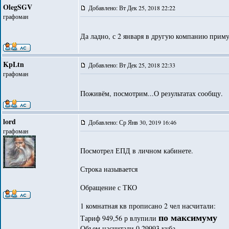
OlegSGV
Добавлено: Вт Дек 25, 2018 22:22
графоман
Да ладно, с 2 января в другую компанию приму
KpLtn
Добавлено: Вт Дек 25, 2018 22:33
графоман
Поживём, посмотрим...О результатах сообщу.
lord
Добавлено: Ср Янв 30, 2019 16:46
графоман
Посмотрел ЕПД в личном кабинете.
Строка называется
Обращение с ТКО
1 комнатная кв прописано 2 чел насчитали:
по максимуму
Тариф 949,56 р влупили
Объем насчитали 0,29993 куба