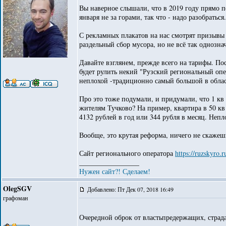
Вы наверное слышали, что в 2019 году прямо пе
января не за горами, так что - надо разобраться.
С рекламных плакатов на нас смотрят призывы п
раздельный сбор мусора, но не всё так однозна
Давайте взглянем, прежде всего на тарифы. По
будет рулить некий "Рузский региональный опе
неплохой -традиционно самый большой в облас
Про это тоже подумали, и придумали, что 1 кв
жителям Тучково? На пример, квартира в 50 кв 
4132 рублей в год или 344 рубля в месяц. Непл
Вообще, это крутая реформа, ничего не скажеш
Сайт регионального оператора
https://ruzskyro.
_________________
Нужен сайт?! Сделаем!
OlegSGV
Добавлено: Пт Дек 07, 2018 16:49
графоман
Очередной оброк от властьпредержащих, стра