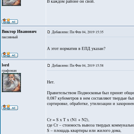
В каждом районе он свой.
Виктор Иванович
Добавлено: Пн Фев 04, 2019 15:35
пассивный
А этот норматив в ЕПД указан?
lord
Добавлено: Пн Фев 04, 2019 15:58
графоман
Нет.
Правительством Подмосковья был принят общий
0,087 кубометров в нем составляют твердые бы
сортировке, обработке, утилизации и захороне
Ст = S х T х (N1 + N2),
где Ст – стоимость вывоза твердых коммунальн
S – площадь квартиры или жилого дома,