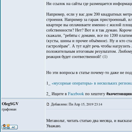
Ни ссылок на сайты где размещается информация
Например, если у вас дом 200 квадратных метр
строения. Например за гараж пристроенный, 
квартире вы оплачиваете именно с жилой площа
собственности? Нет? Вот и я так думаю. Короч
скажали, "ребяты с домами, все по 1200 платим
(кусты, шины и прочее объёмное). Ну и кто ст
гастролёрам". А тут идёт речь чтобы нагрузить
положительным итоговым результатом. Любому 
реакция будет соотвественной! (1)
Но эти вопросы в статье почему-то даже не по
1_
«мусорные операторы» в нескольких регионах
#кочетовщин
2_ Ищите в
Facebook
по хештегу
OlegSGV
Добавлено: Пн Апр 15, 2019 23:14
графоман
Мегавольт, читать статью два месяца, и высказа
Уважаю.