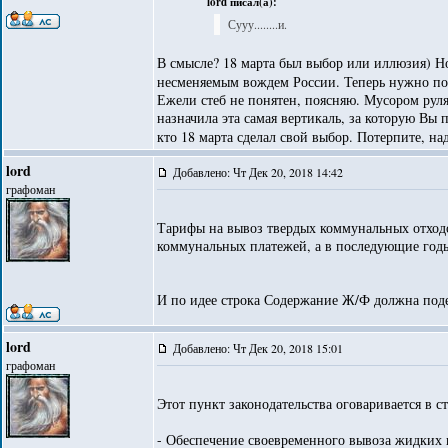
lord писал(а):
Сууу........и.
В смысле? 18 марта был выбор или иллюзия) Н
несменяемым вождем России. Теперь нужно пот
Ежели стеб не понятен, поясняю. Мусором руля
назначила эта самая вертикаль, за которую Вы 
кто 18 марта сделал свой выбор. Потерпите, н
lord
Добавлено: Чт Дек 20, 2018 14:42
графоман
Тарифы на вывоз твердых коммунальных отходо
коммунальных платежей, а в последующие годы
И по идее строка Содержание Ж/Ф должна подеш
lord
Добавлено: Чт Дек 20, 2018 15:01
графоман
Этот пункт законодательства оговаривается в 
- Обеспечение своевременного вывоза жидких и