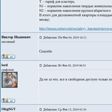
Т – тариф для кластера,
N1 – норматив накопления твердых коммунальн
N2 – норматив накопления крупногабаритного 
В итоге для двухкомнатной квартиры площадью 5
месяц).
http://inruza.ru/novosti/socialnyy_barometr/nov
Виктор Иванович
Добавлено: Пн Фев 04, 2019 16:11
пассивный
Спасибо
lord
Добавлено: Вт Фев 05, 2019 06:51
графоман
Да не за что, все в свободном доступе только п
OlegSGV
Добавлено: Ср Фев 13, 2019 01:34