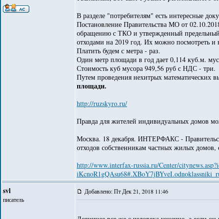
В разделе "потребителям" есть интересные док
Постановление Правительства МО от 02.10.201
обращению с ТКО и утвержденный предельный 
отходами на 2019 год. Их можно посмотреть и вс
Платить будем с метра - раз.
Один метр площади в год дает 0,114 куб.м. мус
Стоимость куб мусора 949,56 руб с НДС - три.
Путем проведения нехитрых математических выч
площади.
http://ruzskyro.ru/
Правда для жителей индивидуальных домов мо
Москва. 18 декабря. ИНТЕРФАКС - Правительст
отходов собственникам частных жилых домов
http://www.interfax-russia.ru/Center/cityne
iKcnoR1gQAsu68#.XBoY7jBYveI.odnoklassniki_r
svl
Добавлено: Пт Дек 21, 2018 11:46
писатель
Логичнее все же с человека конечно, а если о