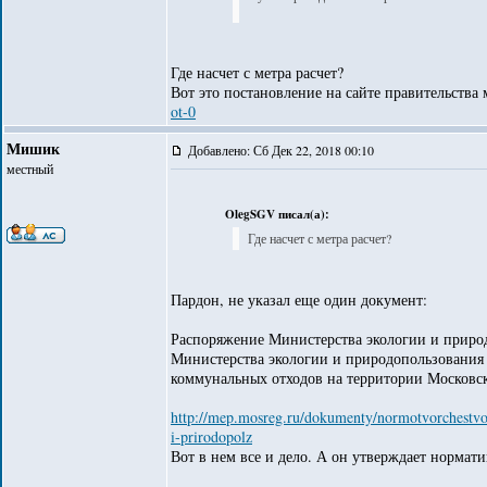
Где насчет с метра расчет?
Вот это постановление на сайте правительства
ot-0
Мишик
Добавлено: Сб Дек 22, 2018 00:10
местный
OlegSGV писал(а):
Где насчет с метра расчет?
Пардон, не указал еще один документ:
Распоряжение Министерства экологии и приро
Министерства экологии и природопользования
коммунальных отходов на территории Московск
http://mep.mosreg.ru/dokumenty/normotvorchestvo/
i-prirodopolz
Вот в нем все и дело. А он утверждает нормати