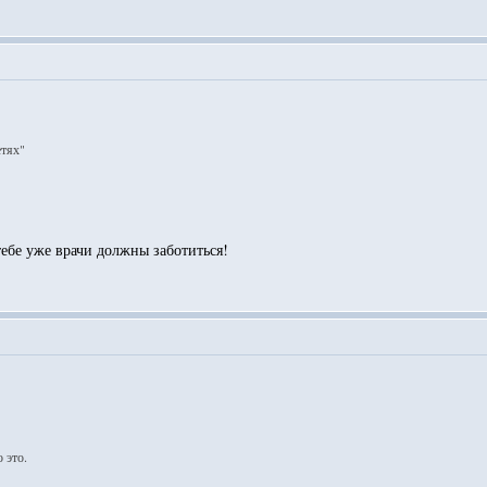
етях"
тебе уже врачи должны заботиться!
 это.