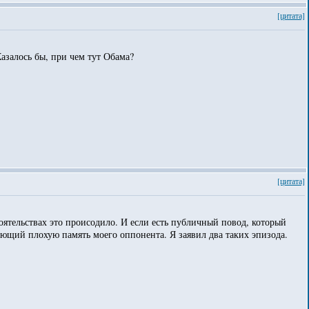
[цитата]
Казалось бы, при чем тут Обама?
[цитата]
оятельствах это происодило. И если есть публичный повод, который
ающий плохую память моего оппонента. Я заявил два таких эпизода.