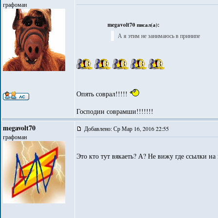
графоман
megavolt70 писал(а):
А я этим не занимаюсь в принипе
Опять соврал!!!!!
Господин соврамши!!!!!!!
megavolt70
Добавлено: Ср Мар 16, 2016 22:55
графоман
Это кто тут вякаеть? А? Не вижу где ссылки на 