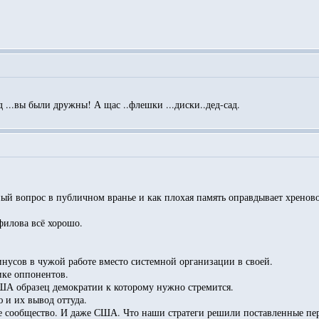
д ...вы были дружны! А щас ..флешки ...диски..дед-сад.
 вопрос в публичном вранье и как плохая память оправдывает хреновое 
нфилова всё хорошо.
нусов в чужой работе вместо системной организации в своей.
ике оппонентов.
США образец демократии к которому нужно стремится.
 и их вывод оттуда.
вое сообщество. И даже США. Что наши стратеги решили поставленные п