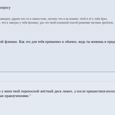
вопросу
намерен, дарить что-то в замен тоже, потому что я не помню, чтоб я её у тебя брал.
 что я заиграл у тебя флешку, раз это твой основной способ решения частных проблем.
той флешки. Как это для тебя привычно и обычно, ведь ты живешь в при
то у меня твой переносной жёсткий диск лежит, а после пришествия восп
ими нравоучениями."