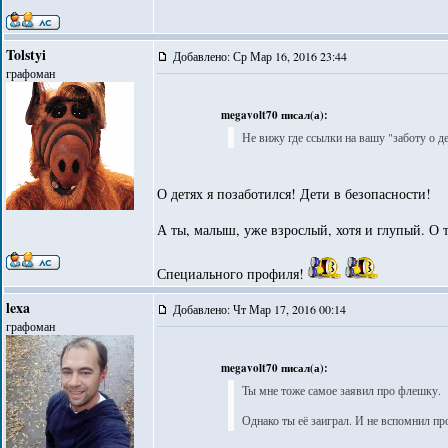
Tolstyi
Добавлено: Ср Мар 16, 2016 23:44
графоман
megavolt70 писал(а):
Не вижу где ссылки на вашу "заботу о д
О детях я позаботился! Дети в безопасности!
А ты, малыш, уже взрослый, хотя и глупый. О 
Специального профиля!
lexa
Добавлено: Чт Мар 17, 2016 00:14
графоман
megavolt70 писал(а):
Ты мне тоже самое заявил про флешку.
Однако ты её заиграл. И не вспомнил про