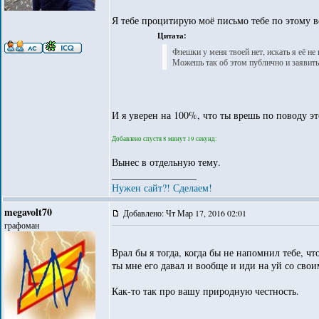
Я тебе процитирую моё письмо тебе по этому 
Цитата:
Флешки у меня твоей нет, искать я её не 
Можешь так об этом публично и заявить,
И я уверен на 100%, что ты врешь по поводу э
Добавлено спустя 8 минут 19 секунд:
Вынес в отдельную тему.
_________________
Нужен сайт?! Сделаем!
megavolt70
Добавлено: Чт Мар 17, 2016 02:01
графоман
Врал бы я тогда, когда бы не напомнил тебе, ч
ты мне его давал и вообще и иди на уй со сво
Как-то так про вашу природную честность.