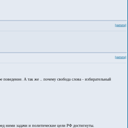
[цитата]
[цитата]
поведение. А так же .. почему свобода слова - избирательный
еред ними задачи и политические цели РФ достигнуты.