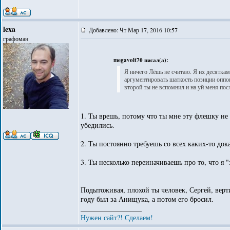
lexa
Добавлено: Чт Мар 17, 2016 10:57
графоман
megavolt70 писал(а):
Я ничего Лёшь не считаю. Я их десяткам
аргументировать шаткость позиции оппон
второй ты не вспомнил и на уй меня посл
1. Ты врешь, потому что ты мне эту флешку не 
убедились.
2. Ты постоянно требуешь со всех каких-то дока
3. Ты несколько переиначиваешь про то, что я 
Подытоживая, плохой ты человек, Сергей, верт
году был за Анищука, а потом его бросил.
_________________
Нужен сайт?! Сделаем!