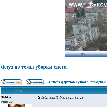
САЙТ
Флуд из темы уборки снега
Список форумов Тучково, городской
Автор
Tolstyi
Добавлено: Пн Мар 14, 2016 21:28
графоман