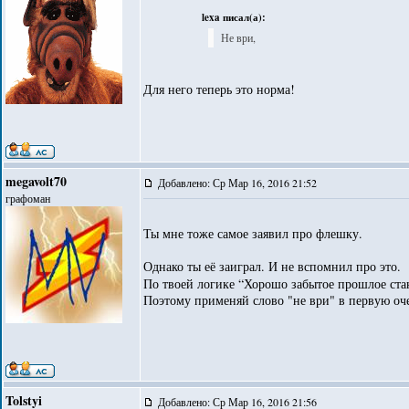
lexa писал(а):
Не ври,
Для него теперь это норма!
megavolt70
Добавлено: Ср Мар 16, 2016 21:52
графоман
Ты мне тоже самое заявил про флешку.
Однако ты её заиграл. И не вспомнил про это.
По твоей логике “Хорошо забытое прошлое ст
Поэтому применяй слово "не ври" в первую оче
Tolstyi
Добавлено: Ср Мар 16, 2016 21:56