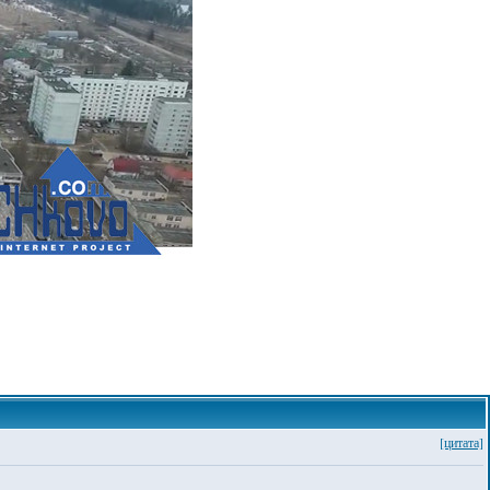
[цитата]