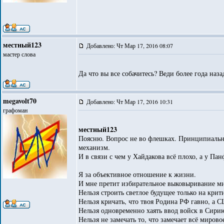
местный123
Добавлено: Чт Мар 17, 2016 08:07
мастер слова
Да что вы все собачитесь? Веди более года наза
megavolt70
Добавлено: Чт Мар 17, 2016 10:31
графоман
местный123
Поясню. Вопрос не во флешках. Принципиальный
механизм.
И в связи с чем у Хайдакова всё плохо, а у Па
Я за объективное отношение к жизни.
И мне претит избирательное выковыривание ми
Нельзя строить светлое будущее только на крит
Нельзя кричать, что твоя Родина РФ гавно, а 
Нельзя одновременно хаять ввод войск в Сирию
Нельзя не замечать то, что замечает всё миро