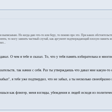
и выписываю. Но когда даю что-то или беру, то помню про это. При каких обстоятельств
ента, то могу заявить частный случай, как аргумент подтверждающий плохую память мое
ал...
давал. О чем я тебе и сказал. То, что у тебя память избирательна и мно
зательств, так начни с себя. Раз ты утверждаешь что давал мне какую-то 
"забыл", я тебе уже подтвердил, что не забыл, а ты несколько своеобраз
ишься как флюгер, меня взгляды, убеждения и людей исходя из политичес