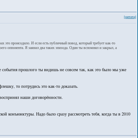
[цитата]
ах это происодило. И если есть публичный повод, который требует как-то
го оппонента. Я заявил два таких эпизода. Один ты вспомнил и закрыл, а
гие события прошлого ты видишь не совсем так, как это было мы уже
флешку, то потрудись это как-то доказать.
но воспринял наши договорённости.
кой конъюнктуры. Надо было сразу рассмотреть тебя, когда ты в 2010