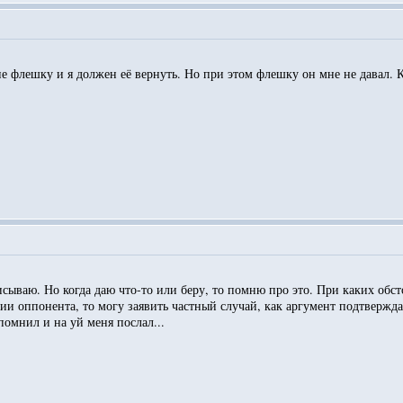
не флешку и я должен её вернуть. Но при этом флешку он мне не давал. 
сываю. Но когда даю что-то или беру, то помню про это. При каких обст
ции оппонента, то могу заявить частный случай, как аргумент подтвержд
помнил и на уй меня послал...