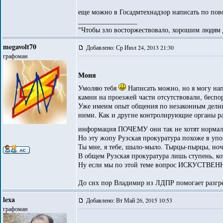
еще можно в Госадмтехнадзор написать по пово
_________________
"Чтобы зло восторжествовало, хорошим людям д
megavolt70
Добавлено: Ср Июл 24, 2013 21:30
графоман
Моня
Умоляю тебя
Написать можно, но я могу нап
камни на проезжей части отсутствовали, беспо
Уже имеим опыт общения по незаконным делишк
ними. Как и другие контролирующие органы рай
информация ПОЧЕМУ они так не хотят нормал
Но эту жопу Рузская прокуратура похоже в упор 
Ты мне, я тебе, шыло-мыло. Тырцы-пырцы, ночк
В общем Рузская прокуратура лишь ступень, к
Ну если мы по этой теме вопрос ИСКУСТВЕ
До сих пор Владимир из ЛДПР помогает разгре
lexa
Добавлено: Вт Май 26, 2015 10:53
графоман