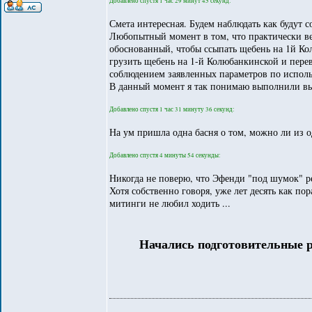
Добавлено спустя 1 час 29 минут 45 секунд:
Смета интересная. Будем наблюдать как будут с
Любопытный момент в том, что практически ве
обоснованный, чтобы ссыпать щебень на 1й Кол
грузить щебень на 1-й Колюбанкинской и перев
соблюдением заявленных параметров по испол
В данный момент я так понимаю выполнили выр
Добавлено спустя 1 час 31 минуту 36 секунд:
На ум пришла одна басня о том, можно ли из о
Добавлено спустя 4 минуты 54 секунды:
Никогда не поверю, что Эфенди "под шумок" реш
Хотя собственно говоря, уже лет десять как пор
митинги не любил ходить ...
Начались подготовительные р