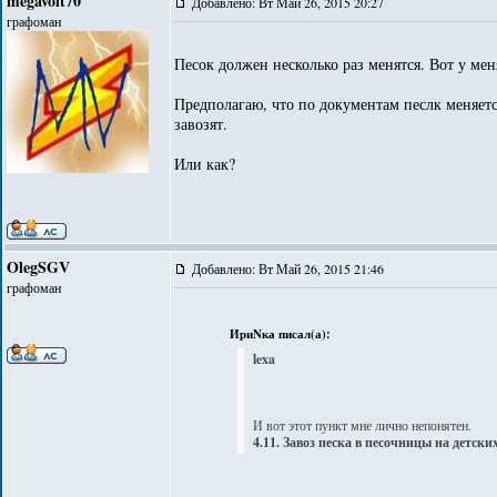
megavolt70
Добавлено: Вт Май 26, 2015 20:27
графоман
Песок должен несколько раз менятся. Вот у мен
Предполагаю, что по документам песлк меняетс
завозят.
Или как?
OlegSGV
Добавлено: Вт Май 26, 2015 21:46
графоман
ИриNка писал(а):
lexa
И вот этот пункт мне лично непонятен.
4.11. Завоз песка в песочницы на детск