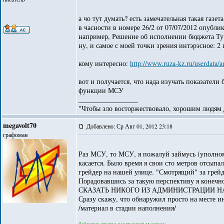
а чо тут думать? есть замечательная такая газе
в часности в номере 26/2 от 07/07/2012 опубли
например, Решение об исполнении бюджета Тучк
ну, и самое с моей точки зрения интэрэсное: 
кому интересно:
http://www.ruza-kz.ru/userdata/
вот и получается, что нада изучать показатели
функции МСУ
_________________
"Чтобы зло восторжествовало, хорошим людям д
megavolt70
Добавлено: Ср Авг 01, 2012 23:18
графоман
Раз МСУ, то МСУ, я пожалуй займусь (уполно
касается. Было время я свои сто метров отсыпа
грейдер на нашей улице. "Смотрящий" за грейд
Порадовавшись за такую перспективу я коне
СКАЗАТЬ НИКОГО ИЗ АДМИНИСТРАЦИИ НА
Сразу скажу, что обнаружил просто на месте и
/материал в стадии наполнения/