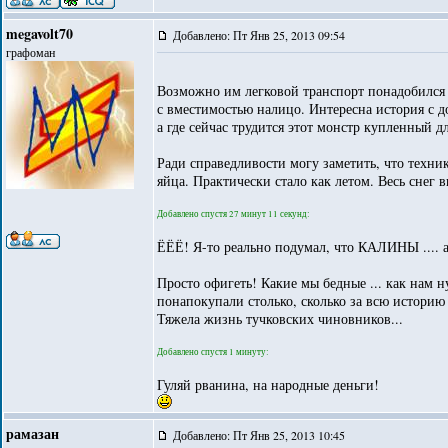
megavolt70
Добавлено: Пт Янв 25, 2013 09:54
графоман
Возможно им легковой транспорт понадобился д
с вместимостью налицо. Интересна история с 
а где сейчас трудится этот монстр купленный д
Ради справедливости могу заметить, что техник
яйца. Практически стало как летом. Весь снег 
Добавлено спустя 27 минут 11 секунд:
ЁЁЁ! Я-то реально подумал, что КАЛИНЫ .... а
Просто офигеть! Какие мы бедные ... как нам н
понапокупали столько, сколько за всю историю 
Тяжела жизнь тучковских чиновников...
Добавлено спустя 1 минуту:
Гуляй рванина, на народные деньги!
рамазан
Добавлено: Пт Янв 25, 2013 10:45