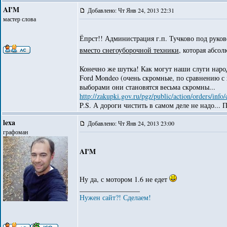
AI'M
Добавлено: Чт Янв 24, 2013 22:31
мастер слова
Ёпрст!! Администрация г.п. Тучково под руко
вместо снегоуборочной техники
, которая абсо
Конечно же шутка! Как могут наши слуги наро
Ford Mondeo (очень скромные, по сравнению с 
выборами они становятся весьма скромны...
http://zakupki.gov.ru/pgz/public/action/orders/in
P.S. А дороги чистить в самом деле не надо...
lexa
Добавлено: Чт Янв 24, 2013 23:00
графоман
AI'M
Ну да, с мотором 1.6 не едет
_________________
Нужен сайт?! Сделаем!