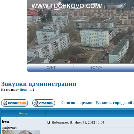
САЙТ
ФОРУМ
Закупки администрации
На страницу
Пред.
1
,
2
Список форумов Тучково, городской
Автор
lexa
Добавлено: Вт Июл 31, 2012 15:54
графоман