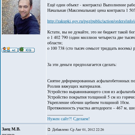
Ещё один объект - контракта) Выполнение рабо
Начальная (Максимальная) цена контракта 1 50
http://zakupki.gov.ru/pgz/public/action/orders/in
Кстати, вы не думайте, это не бюджет такой бог
o 1 402 790 (один миллион четыреста две тыся
области;
o 100 738 (сто тысяч семьсот тридцать восемь) 
За эти деньги предполагается сделать:
Снятие деформированных асфальтобетонных п
Розлив вяжущих материалов.
Устройство выравнивающего слоя из асфальтоб
Устройство покрытия толщиной 5 см из горячи
Укрепление обочин щебнем толщиной 10см.
Протяженность участка автодороги – 467 м, ши
_________________
Нужен сайт?! Сделаем!
Заец М.В.
Добавлено: Ср Авг 01, 2012 22:26
писатель