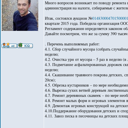
Много вопросов возникает по поводу ремонта 
администрация на налоги, собираемые с жителе
Итак, состоялся аукцион №
01483000470150000
квартале 2015 года. Победила организация ООО 
Регламент содержания определяется законом об
Давайте посмотрим, что же за сумму 390 тысяч
. Перечень выполняемых работ:
4.1. Сбор случайного мусора (собрать случайны
неделю;
4.2. Очистка урн от мусора – 5 раз в неделю (в 
4.3. Подметание асфальтированных дорожек ск
неделю;
4.4. Скашивание травяного покрова детских, с
20см);
4.5. Обрезка кустарников – по мере необходимо
4.6. Вырезка сухих ветвей деревьев лиственны
4.7. Ремонт деревянных скамеек – по мере нео
4.8. Ремонт малых форм и игровых элементов 
4.9. Демонтаж игровых конструкций на детски
4.10.Поддержание оборудования детских и спо
4.11. Завоз песка в песочницы на детских площ