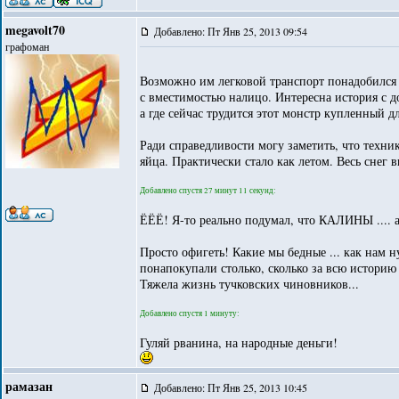
megavolt70
Добавлено: Пт Янв 25, 2013 09:54
графоман
Возможно им легковой транспорт понадобился д
с вместимостью налицо. Интересна история с 
а где сейчас трудится этот монстр купленный д
Ради справедливости могу заметить, что техник
яйца. Практически стало как летом. Весь снег 
Добавлено спустя 27 минут 11 секунд:
ЁЁЁ! Я-то реально подумал, что КАЛИНЫ .... а
Просто офигеть! Какие мы бедные ... как нам н
понапокупали столько, сколько за всю историю 
Тяжела жизнь тучковских чиновников...
Добавлено спустя 1 минуту:
Гуляй рванина, на народные деньги!
рамазан
Добавлено: Пт Янв 25, 2013 10:45