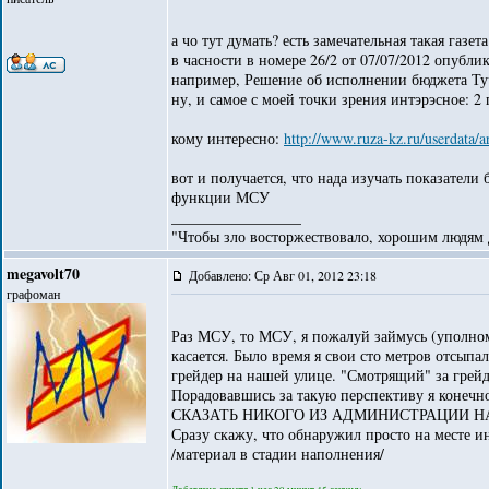
а чо тут думать? есть замечательная такая газе
в часности в номере 26/2 от 07/07/2012 опубли
например, Решение об исполнении бюджета Тучк
ну, и самое с моей точки зрения интэрэсное: 
кому интересно:
http://www.ruza-kz.ru/userdata/
вот и получается, что нада изучать показатели
функции МСУ
_________________
"Чтобы зло восторжествовало, хорошим людям д
megavolt70
Добавлено: Ср Авг 01, 2012 23:18
графоман
Раз МСУ, то МСУ, я пожалуй займусь (уполно
касается. Было время я свои сто метров отсыпа
грейдер на нашей улице. "Смотрящий" за грейд
Порадовавшись за такую перспективу я коне
СКАЗАТЬ НИКОГО ИЗ АДМИНИСТРАЦИИ НА
Сразу скажу, что обнаружил просто на месте и
/материал в стадии наполнения/