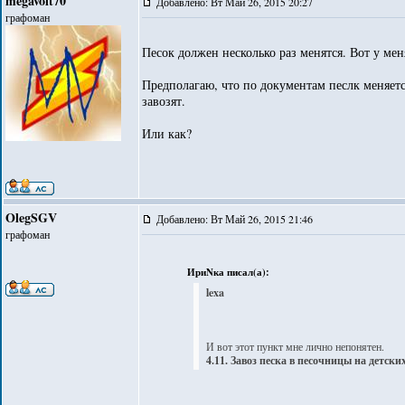
megavolt70
Добавлено: Вт Май 26, 2015 20:27
графоман
Песок должен несколько раз менятся. Вот у мен
Предполагаю, что по документам песлк меняетс
завозят.
Или как?
OlegSGV
Добавлено: Вт Май 26, 2015 21:46
графоман
ИриNка писал(а):
lexa
И вот этот пункт мне лично непонятен.
4.11. Завоз песка в песочницы на детск