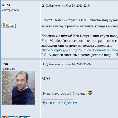
AI'M
Добавлено: Чт Янв 24, 2013 22:31
мастер слова
Ёпрст!! Администрация г.п. Тучково под руко
вместо снегоуборочной техники
, которая абсо
Конечно же шутка! Как могут наши слуги наро
Ford Mondeo (очень скромные, по сравнению с 
выборами они становятся весьма скромны...
http://zakupki.gov.ru/pgz/public/action/orders/in
P.S. А дороги чистить в самом деле не надо...
lexa
Добавлено: Чт Янв 24, 2013 23:00
графоман
AI'M
Ну да, с мотором 1.6 не едет
_________________
Нужен сайт?! Сделаем!