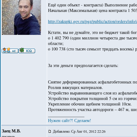
Ещё один объект - контракта) Выполнение рабо
Начальная (Максимальная) цена контракта 1 50
http://zakupki.gov.ru/pgz/public/action/orders/in
Кстати, вы не думайте, это не бюджет такой бог
o 1 402 790 (один миллион четыреста две тыся
области;
o 100 738 (сто тысяч семьсот тридцать восемь) 
За эти деньги предполагается сделать:
Снятие деформированных асфальтобетонных п
Розлив вяжущих материалов.
Устройство выравнивающего слоя из асфальтоб
Устройство покрытия толщиной 5 см из горячи
Укрепление обочин щебнем толщиной 10см.
Протяженность участка автодороги – 467 м, ши
_________________
Нужен сайт?! Сделаем!
Заец М.В.
Добавлено: Ср Авг 01, 2012 22:26
писатель