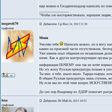
еще можно в Госадмтехнадзор написать по пово
_________________
"Чтобы зло восторжествовало, хорошим людям д
megavolt70
Добавлено: Ср Июл 24, 2013 21:30
графоман
Моня
Умоляю тебя
Написать можно, но я могу нап
камни на проезжей части отсутствовали, беспо
Уже имеим опыт общения по незаконным делишк
ними. Как и другие контролирующие органы рай
информация ПОЧЕМУ они так не хотят нормал
Но эту жопу Рузская прокуратура похоже в упор 
Ты мне, я тебе, шыло-мыло. Тырцы-пырцы, ночк
В общем Рузская прокуратура лишь ступень, к
Ну если мы по этой теме вопрос ИСКУСТВЕ
До сих пор Владимир из ЛДПР помогает разгре
lexa
Добавлено: Вт Май 26, 2015 10:53
графоман