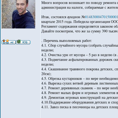
Много вопросов возникает по поводу ремонта 
администрация на налоги, собираемые с жителе
Итак, состоялся аукцион №
01483000470150000
квартале 2015 года. Победила организация ООО 
Регламент содержания определяется законом об
Давайте посмотрим, что же за сумму 390 тысяч
. Перечень выполняемых работ:
4.1. Сбор случайного мусора (собрать случайны
неделю;
4.2. Очистка урн от мусора – 5 раз в неделю (в 
4.3. Подметание асфальтированных дорожек ск
неделю;
4.4. Скашивание травяного покрова детских, с
20см);
4.5. Обрезка кустарников – по мере необходимо
4.6. Вырезка сухих ветвей деревьев лиственны
4.7. Ремонт деревянных скамеек – по мере нео
4.8. Ремонт малых форм и игровых элементов 
4.9. Демонтаж игровых конструкций на детски
4.10.Поддержание оборудования детских и спо
4.11. Завоз песка в песочницы на детских площ