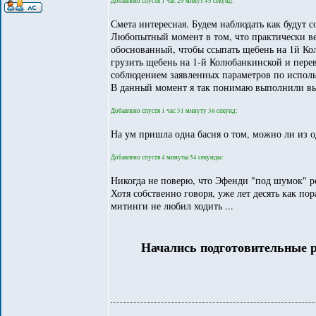
Добавлено спустя 1 час 29 минут 45 секунд:
Смета интересная. Будем наблюдать как будут с
Любопытный момент в том, что практически ве
обоснованный, чтобы ссыпать щебень на 1й Кол
грузить щебень на 1-й Колюбанкинской и перев
соблюдением заявленных параметров по испол
В данный момент я так понимаю выполнили выр
Добавлено спустя 1 час 31 минуту 36 секунд:
На ум пришла одна басня о том, можно ли из о
Добавлено спустя 4 минуты 54 секунды:
Никогда не поверю, что Эфенди "под шумок" реш
Хотя собственно говоря, уже лет десять как пор
митинги не любил ходить ...
Начались подготовительные р