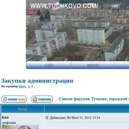
САЙТ
ФОРУМ
Закупки администрации
На страницу
Пред.
1
,
2
Список форумов Тучково, городской
Автор
lexa
Добавлено: Вт Июл 31, 2012 15:54
графоман