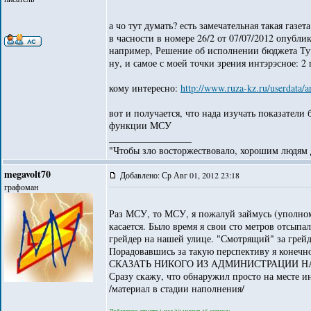
а чо тут думать? есть замечательная такая газе
в часности в номере 26/2 от 07/07/2012 опубли
например, Решение об исполнении бюджета Тучк
ну, и самое с моей точки зрения интэрэсное: 
кому интересно:
http://www.ruza-kz.ru/userdata/
вот и получается, что нада изучать показатели
функции МСУ
_________________
"Чтобы зло восторжествовало, хорошим людям д
megavolt70
Добавлено: Ср Авг 01, 2012 23:18
графоман
Раз МСУ, то МСУ, я пожалуй займусь (уполно
касается. Было время я свои сто метров отсыпа
грейдер на нашей улице. "Смотрящий" за грейд
Порадовавшись за такую перспективу я коне
СКАЗАТЬ НИКОГО ИЗ АДМИНИСТРАЦИИ НА
Сразу скажу, что обнаружил просто на месте и
/материал в стадии наполнения/