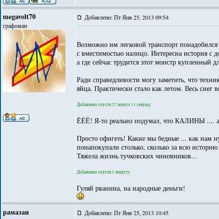
megavolt70
Добавлено: Пт Янв 25, 2013 09:54
графоман
Возможно им легковой транспорт понадобился д
с вместимостью налицо. Интересна история с 
а где сейчас трудится этот монстр купленный д
Ради справедливости могу заметить, что техник
яйца. Практически стало как летом. Весь снег 
Добавлено спустя 27 минут 11 секунд:
ЁЁЁ! Я-то реально подумал, что КАЛИНЫ .... а
Просто офигеть! Какие мы бедные ... как нам н
понапокупали столько, сколько за всю историю 
Тяжела жизнь тучковских чиновников...
Добавлено спустя 1 минуту:
Гуляй рванина, на народные деньги!
рамазан
Добавлено: Пт Янв 25, 2013 10:45