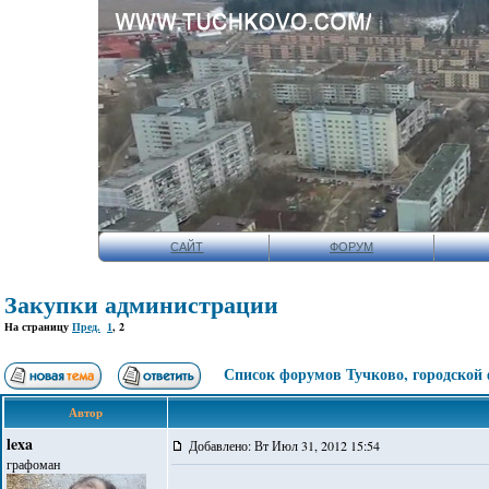
САЙТ
ФОРУМ
Закупки администрации
На страницу
Пред.
1
,
2
Список форумов Тучково, городской
Автор
lexa
Добавлено: Вт Июл 31, 2012 15:54
графоман