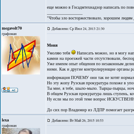
еще можно в Госадмтехнадзор написать по пово
_________________
"Чтобы зло восторжествовало, хорошим людям д
megavolt70
Добавлено: Ср Июл 24, 2013 21:30
графоман
Моня
Умоляю тебя
Написать можно, но я могу нап
камни на проезжей части отсутствовали, беспо
Уже имеим опыт общения по незаконным делишк
ними. Как и другие контролирующие органы рай
информация ПОЧЕМУ они так не хотят нормал
Но эту жопу Рузская прокуратура похоже в упор 
Ты мне, я тебе, шыло-мыло. Тырцы-пырцы, ночк
В общем Рузская прокуратура лишь ступень, к
Ну если мы по этой теме вопрос ИСКУСТВЕ
До сих пор Владимир из ЛДПР помогает разгре
lexa
Добавлено: Вт Май 26, 2015 10:53
графоман