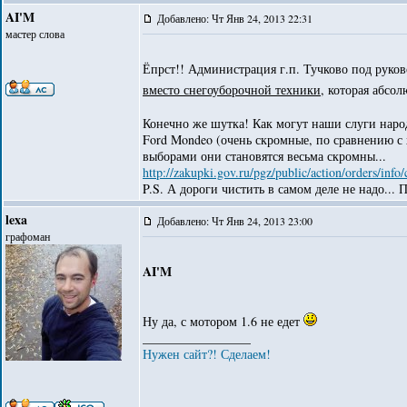
AI'M
Добавлено: Чт Янв 24, 2013 22:31
мастер слова
Ёпрст!! Администрация г.п. Тучково под руко
вместо снегоуборочной техники
, которая абсо
Конечно же шутка! Как могут наши слуги наро
Ford Mondeo (очень скромные, по сравнению с 
выборами они становятся весьма скромны...
http://zakupki.gov.ru/pgz/public/action/orders/in
P.S. А дороги чистить в самом деле не надо...
lexa
Добавлено: Чт Янв 24, 2013 23:00
графоман
AI'M
Ну да, с мотором 1.6 не едет
_________________
Нужен сайт?! Сделаем!