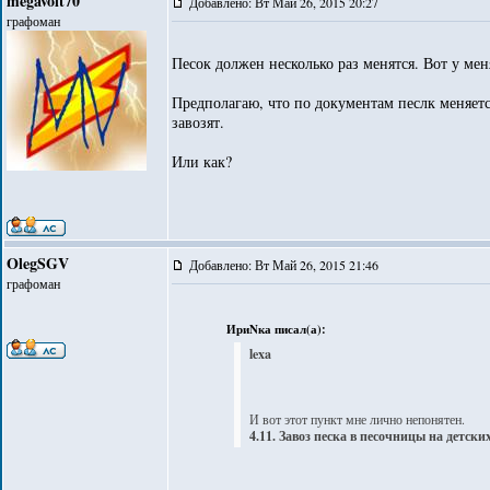
megavolt70
Добавлено: Вт Май 26, 2015 20:27
графоман
Песок должен несколько раз менятся. Вот у мен
Предполагаю, что по документам песлк меняетс
завозят.
Или как?
OlegSGV
Добавлено: Вт Май 26, 2015 21:46
графоман
ИриNка писал(а):
lexa
И вот этот пункт мне лично непонятен.
4.11. Завоз песка в песочницы на детск