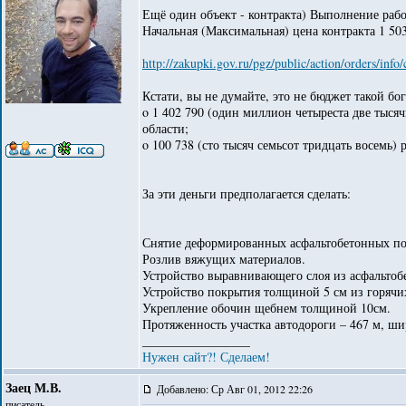
Ещё один объект - контракта) Выполнение рабо
Начальная (Максимальная) цена контракта 1 50
http://zakupki.gov.ru/pgz/public/action/orders/in
Кстати, вы не думайте, это не бюджет такой бог
o 1 402 790 (один миллион четыреста две тыся
области;
o 100 738 (сто тысяч семьсот тридцать восемь) 
За эти деньги предполагается сделать:
Снятие деформированных асфальтобетонных п
Розлив вяжущих материалов.
Устройство выравнивающего слоя из асфальтоб
Устройство покрытия толщиной 5 см из горячи
Укрепление обочин щебнем толщиной 10см.
Протяженность участка автодороги – 467 м, ши
_________________
Нужен сайт?! Сделаем!
Заец М.В.
Добавлено: Ср Авг 01, 2012 22:26
писатель