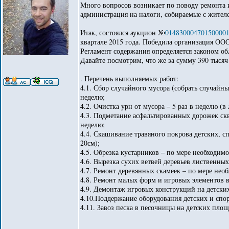
Много вопросов возникает по поводу ремонта 
администрация на налоги, собираемые с жителе
Итак, состоялся аукцион №
01483000470150000
квартале 2015 года. Победила организация ООО 
Регламент содержания определяется законом об
Давайте посмотрим, что же за сумму 390 тысяч
. Перечень выполняемых работ:
4.1. Сбор случайного мусора (собрать случайны
неделю;
4.2. Очистка урн от мусора – 5 раз в неделю (в 
4.3. Подметание асфальтированных дорожек ск
неделю;
4.4. Скашивание травяного покрова детских, с
20см);
4.5. Обрезка кустарников – по мере необходимо
4.6. Вырезка сухих ветвей деревьев лиственны
4.7. Ремонт деревянных скамеек – по мере нео
4.8. Ремонт малых форм и игровых элементов 
4.9. Демонтаж игровых конструкций на детски
4.10.Поддержание оборудования детских и спо
4.11. Завоз песка в песочницы на детских площ