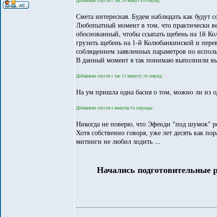
Добавлено спустя 1 час 29 минут 45 секунд:
Смета интересная. Будем наблюдать как будут с
Любопытный момент в том, что практически ве
обоснованный, чтобы ссыпать щебень на 1й Кол
грузить щебень на 1-й Колюбанкинской и перев
соблюдением заявленных параметров по испол
В данный момент я так понимаю выполнили выр
Добавлено спустя 1 час 31 минуту 36 секунд:
На ум пришла одна басня о том, можно ли из о
Добавлено спустя 4 минуты 54 секунды:
Никогда не поверю, что Эфенди "под шумок" реш
Хотя собственно говоря, уже лет десять как пор
митинги не любил ходить ...
Начались подготовительные р