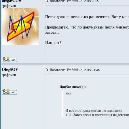
megavolt70
Добавлено: Вт Май 26, 2015 20:27
графоман
Песок должен несколько раз менятся. Вот у мен
Предполагаю, что по документам песлк меняетс
завозят.
Или как?
OlegSGV
Добавлено: Вт Май 26, 2015 21:46
графоман
ИриNка писал(а):
lexa
И вот этот пункт мне лично непонятен.
4.11. Завоз песка в песочницы на детск