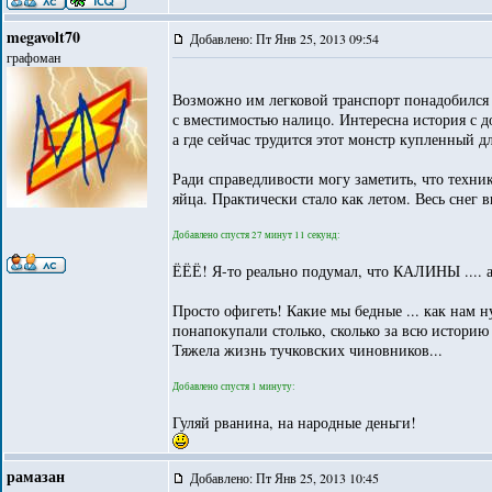
megavolt70
Добавлено: Пт Янв 25, 2013 09:54
графоман
Возможно им легковой транспорт понадобился д
с вместимостью налицо. Интересна история с 
а где сейчас трудится этот монстр купленный д
Ради справедливости могу заметить, что техник
яйца. Практически стало как летом. Весь снег 
Добавлено спустя 27 минут 11 секунд:
ЁЁЁ! Я-то реально подумал, что КАЛИНЫ .... а
Просто офигеть! Какие мы бедные ... как нам н
понапокупали столько, сколько за всю историю 
Тяжела жизнь тучковских чиновников...
Добавлено спустя 1 минуту:
Гуляй рванина, на народные деньги!
рамазан
Добавлено: Пт Янв 25, 2013 10:45