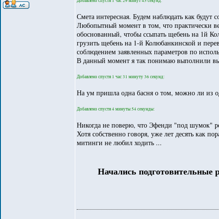
Добавлено спустя 1 час 29 минут 45 секунд:
Смета интересная. Будем наблюдать как будут с
Любопытный момент в том, что практически ве
обоснованный, чтобы ссыпать щебень на 1й Кол
грузить щебень на 1-й Колюбанкинской и перев
соблюдением заявленных параметров по испол
В данный момент я так понимаю выполнили выр
Добавлено спустя 1 час 31 минуту 36 секунд:
На ум пришла одна басня о том, можно ли из о
Добавлено спустя 4 минуты 54 секунды:
Никогда не поверю, что Эфенди "под шумок" реш
Хотя собственно говоря, уже лет десять как пор
митинги не любил ходить ...
Начались подготовительные р