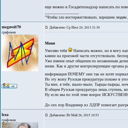
еще можно в Госадмтехнадзор написать по пово
_________________
"Чтобы зло восторжествовало, хорошим людям д
megavolt70
Добавлено: Ср Июл 24, 2013 21:30
графоман
Моня
Умоляю тебя
Написать можно, но я могу нап
камни на проезжей части отсутствовали, беспо
Уже имеим опыт общения по незаконным делишк
ними. Как и другие контролирующие органы рай
информация ПОЧЕМУ они так не хотят нормал
Но эту жопу Рузская прокуратура похоже в упор 
Ты мне, я тебе, шыло-мыло. Тырцы-пырцы, ночк
В общем Рузская прокуратура лишь ступень, к
Ну если мы по этой теме вопрос ИСКУСТВЕ
До сих пор Владимир из ЛДПР помогает разгре
lexa
Добавлено: Вт Май 26, 2015 10:53
графоман