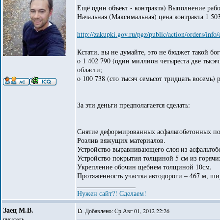
Ещё один объект - контракта) Выполнение рабо
Начальная (Максимальная) цена контракта 1 50
http://zakupki.gov.ru/pgz/public/action/orders/in
Кстати, вы не думайте, это не бюджет такой бог
o 1 402 790 (один миллион четыреста две тыся
области;
o 100 738 (сто тысяч семьсот тридцать восемь) 
За эти деньги предполагается сделать:
Снятие деформированных асфальтобетонных п
Розлив вяжущих материалов.
Устройство выравнивающего слоя из асфальтоб
Устройство покрытия толщиной 5 см из горячи
Укрепление обочин щебнем толщиной 10см.
Протяженность участка автодороги – 467 м, ши
_________________
Нужен сайт?! Сделаем!
Заец М.В.
Добавлено: Ср Авг 01, 2012 22:26
писатель