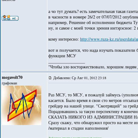
а чо тут думать? есть замечательная такая газе
в часности в номере 26/2 от 07/07/2012 опубли
например, Решение об исполнении бюджета Тучк
ну, и самое с моей точки зрения интэрэсное: 
кому интересно:
http://www.ruza-kz.ru/userdata/
вот и получается, что нада изучать показатели
функции МСУ
_________________
"Чтобы зло восторжествовало, хорошим людям д
megavolt70
Добавлено: Ср Авг 01, 2012 23:18
графоман
Раз МСУ, то МСУ, я пожалуй займусь (уполно
касается. Было время я свои сто метров отсыпа
грейдер на нашей улице. "Смотрящий" за грейд
Порадовавшись за такую перспективу я коне
СКАЗАТЬ НИКОГО ИЗ АДМИНИСТРАЦИИ НА
Сразу скажу, что обнаружил просто на месте и
/материал в стадии наполнения/