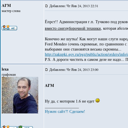
AI'M
Добавлено: Чт Янв 24, 2013 22:31
мастер слова
Ёпрст!! Администрация г.п. Тучково под руко
вместо снегоуборочной техники
, которая абсо
Конечно же шутка! Как могут наши слуги наро
Ford Mondeo (очень скромные, по сравнению с 
выборами они становятся весьма скромны...
http://zakupki.gov.ru/pgz/public/action/orders/in
P.S. А дороги чистить в самом деле не надо...
lexa
Добавлено: Чт Янв 24, 2013 23:00
графоман
AI'M
Ну да, с мотором 1.6 не едет
_________________
Нужен сайт?! Сделаем!