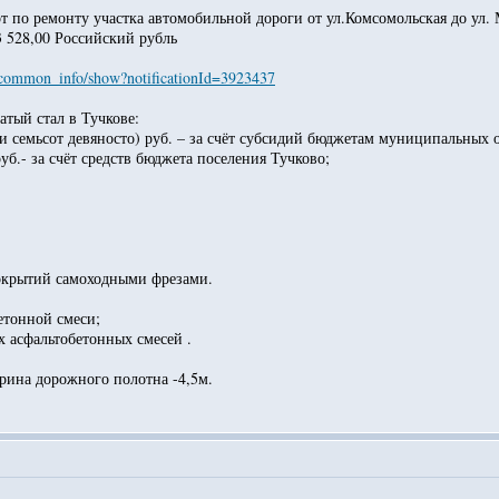
т по ремонту участка автомобильной дороги от ул.Комсомольская до ул. 
3 528,00 Российский рубль
fo/common_info/show?notificationId=3923437
атый стал в Тучкове:
чи семьсот девяносто) руб. – за счёт субсидий бюджетам муниципальных
руб.- за счёт средств бюджета поселения Тучково;
окрытий самоходными фрезами.
етонной смеси;
х асфальтобетонных смесей .
рина дорожного полотна -4,5м.