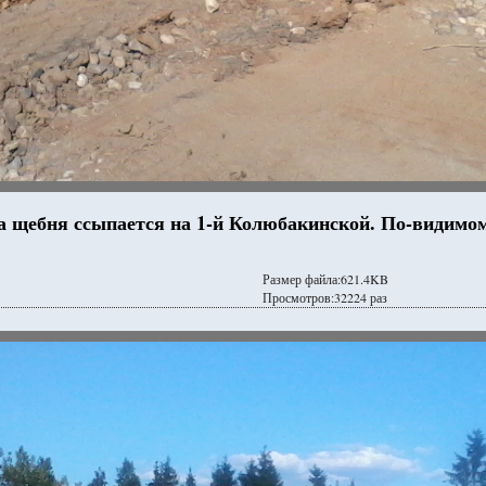
а щебня ссыпается на 1-й Колюбакинской. По-видимому
Размер файла:621.4KB
Просмотров:32224 раз