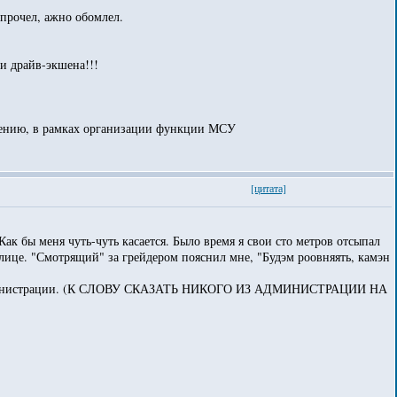
я прочел, ажно обомлел.
и драйв-экшена!!!
селению, в рамках организации функции МСУ
[цитата]
 Как бы меня чуть-чуть касается. Было время я свои сто метров отсыпал
улице. "Смотрящий" за грейдером пояснил мне, "Будэм роовняять, камэн
й администрации. (К СЛОВУ СКАЗАТЬ НИКОГО ИЗ АДМИНИСТРАЦИИ НА