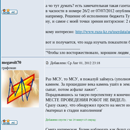
а чо тут думать? есть замечательная такая газе
в часности в номере 26/2 от 07/07/2012 опубли
например, Решение об исполнении бюджета Тучк
ну, и самое с моей точки зрения интэрэсное: 
кому интересно:
http://www.ruza-kz.ru/userdata/
вот и получается, что нада изучать показател
_________________
"Чтобы зло восторжествовало, хорошим людям д
megavolt70
Добавлено: Ср Авг 01, 2012 23:18
графоман
Раз МСУ, то МСУ, я пожалуй займусь (уполно
камнем. За прошедшие века камень ушёл в земл
сыпат, потом асфальт лажит".
Порадовавшись за такую перспективу я ко
МЕСТЕ ПРОВЕДЕНИЯ РОБОТ НЕ ВИДЕЛ).
Сразу скажу, что обнаружил просто на месте и
/материал в стадии наполнения/
Добавлено спустя 1 час 29 минут 45 секунд:
Смета интересная. Будем наблюдать как будут с