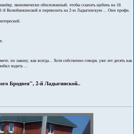
манёвр, экономически обоснованный, чтобы ссыпать щебень на 1й
а 1-й Колюбанкинской и перевозить на 2-ю Ладыгинскую ... Они профи,
интересней.
е.
е, по закону, как всегда... Хотя собственно говоря, уже лет десять как
юбил ходить ...
го Бродвея", 2-й Ладыгинской..