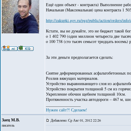
Ещё один объект - контракта) Выполнение рабо
Начальная (Максимальная) цена контракта 1 50
http://zakupki.gov.ru/pgz/public/action/orders/in
Кстати, вы не думайте, это не бюджет такой бог
o 1 402 790 (один миллион четыреста две тыся
o 100 738 (сто тысяч семьсот тридцать восемь) 
За эти деньги предполагается сделать:
Снятие деформированных асфальтобетонных п
Розлив вяжущих материалов.
Устройство выравнивающего слоя из асфальтоб
Устройство покрытия толщиной 5 см из горячи
Укрепление обочин щебнем толщиной 10см.
Протяженность участка автодороги – 467 м, ши
_________________
Нужен сайт?! Сделаем!
Заец М.В.
Добавлено: Ср Авг 01, 2012 22:26
писатель