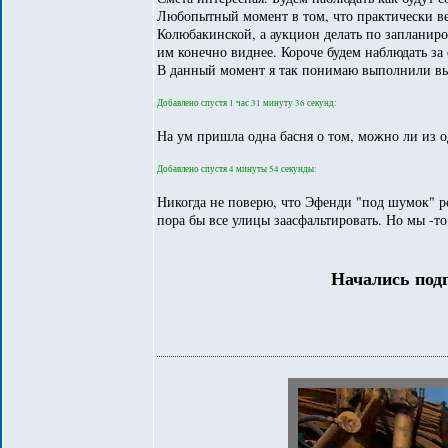
Любопытный момент в том, что практически ве
Колюбакинской, а аукцион делать по запланиро
им конечно виднее. Короче будем наблюдать з
В данный момент я так понимаю выполнили выр
Добавлено спустя 1 час 31 минуту 36 секунд:
На ум пришла одна басня о том, можно ли из о
Добавлено спустя 4 минуты 54 секунды:
Никогда не поверю, что Эфенди "под шумок" реши
пора бы все улицы заасфальтировать. Но мы -то 
Начались под