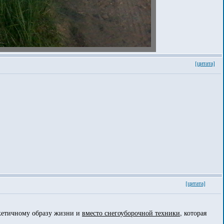
[цитата]
[цитата]
скетичному образу жизни и
вместо снегоуборочной техники
, которая