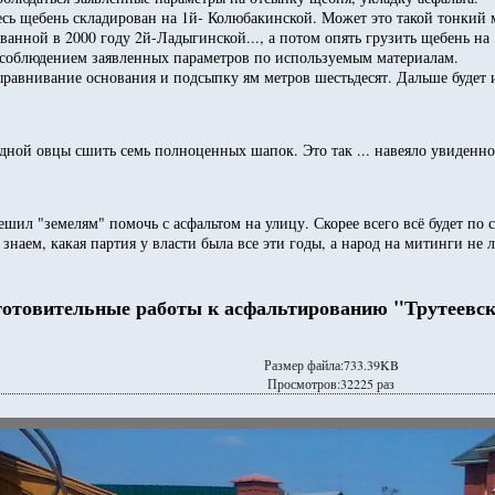
сь щебень складирован на 1й- Колюбакинской. Может это такой тонкий 
ванной в 2000 году 2й-Ладыгинской..., а потом опять грузить щебень н
а соблюдением заявленных параметров по используемым материалам.
авнивание основания и подсыпку ям метров шестьдесят. Дальше будет 
дной овцы сшить семь полноценных шапок. Это так ... навеяло увиденно
л "земелям" помочь с асфальтом на улицу. Скорее всего всё будет по смет
знаем, какая партия у власти была все эти годы, а народ на митинги не л
готовительные работы к асфальтированию "Трутеевско
Размер файла:733.39KB
Просмотров:32225 раз