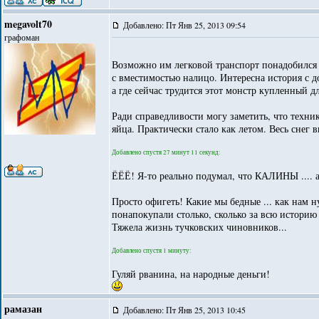
megavolt70
Добавлено: Пт Янв 25, 2013 09:54
графоман
Возможно им легковой транспорт понадобился д
с вместимостью налицо. Интересна история с 
а где сейчас трудится этот монстр купленный д
Ради справедливости могу заметить, что техник
яйца. Практически стало как летом. Весь снег 
Добавлено спустя 27 минут 11 секунд:
ЁЁЁ! Я-то реально подумал, что КАЛИНЫ .... а
Просто офигеть! Какие мы бедные ... как нам н
понапокупали столько, сколько за всю историю 
Тяжела жизнь тучковских чиновников...
Добавлено спустя 1 минуту:
Гуляй рванина, на народные деньги!
рамазан
Добавлено: Пт Янв 25, 2013 10:45