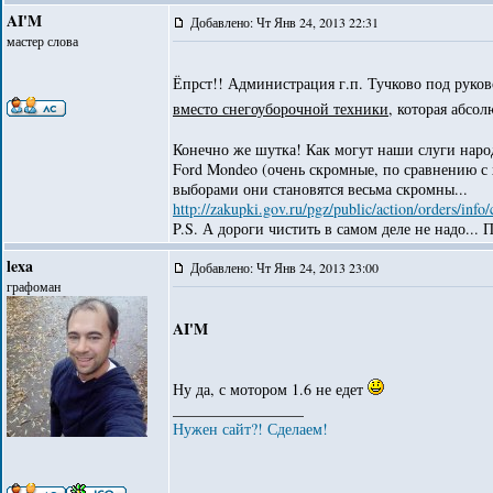
AI'M
Добавлено: Чт Янв 24, 2013 22:31
мастер слова
Ёпрст!! Администрация г.п. Тучково под руко
вместо снегоуборочной техники
, которая абсо
Конечно же шутка! Как могут наши слуги наро
Ford Mondeo (очень скромные, по сравнению с 
выборами они становятся весьма скромны...
http://zakupki.gov.ru/pgz/public/action/orders/in
P.S. А дороги чистить в самом деле не надо...
lexa
Добавлено: Чт Янв 24, 2013 23:00
графоман
AI'M
Ну да, с мотором 1.6 не едет
_________________
Нужен сайт?! Сделаем!