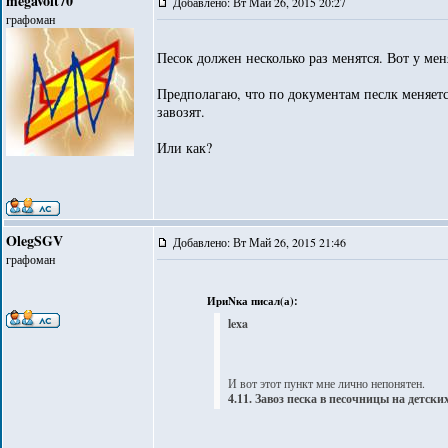
megavolt70
Добавлено: Вт Май 26, 2015 20:27
графоман
Песок должен несколько раз менятся. Вот у мен
Предполагаю, что по документам песлк меняетс
завозят.
Или как?
OlegSGV
Добавлено: Вт Май 26, 2015 21:46
графоман
ИриNка писал(а):
lexa
И вот этот пункт мне лично непонятен.
4.11. Завоз песка в песочницы на детск