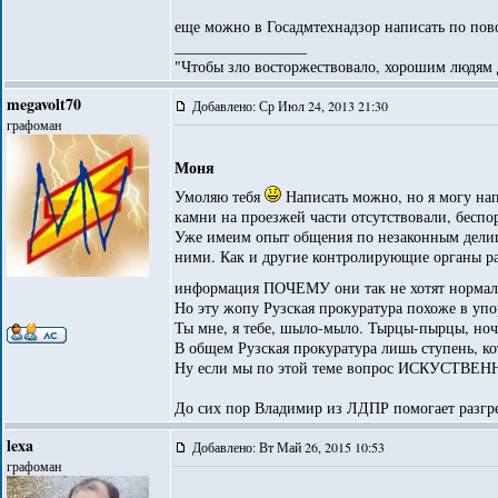
еще можно в Госадмтехнадзор написать по пово
_________________
"Чтобы зло восторжествовало, хорошим людям д
megavolt70
Добавлено: Ср Июл 24, 2013 21:30
графоман
Моня
Умоляю тебя
Написать можно, но я могу нап
камни на проезжей части отсутствовали, беспо
Уже имеим опыт общения по незаконным делишк
ними. Как и другие контролирующие органы рай
информация ПОЧЕМУ они так не хотят нормал
Но эту жопу Рузская прокуратура похоже в упор 
Ты мне, я тебе, шыло-мыло. Тырцы-пырцы, ночк
В общем Рузская прокуратура лишь ступень, к
Ну если мы по этой теме вопрос ИСКУСТВЕ
До сих пор Владимир из ЛДПР помогает разгре
lexa
Добавлено: Вт Май 26, 2015 10:53
графоман