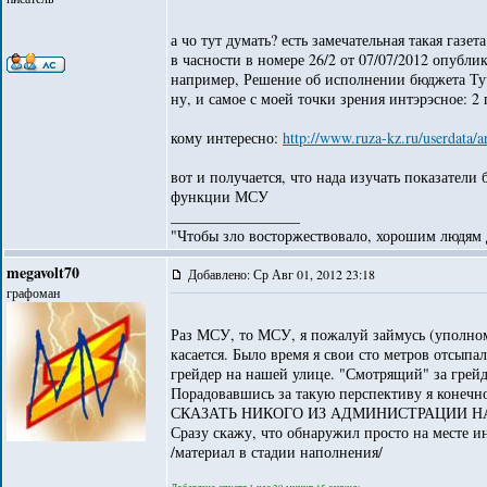
а чо тут думать? есть замечательная такая газе
в часности в номере 26/2 от 07/07/2012 опубли
например, Решение об исполнении бюджета Тучк
ну, и самое с моей точки зрения интэрэсное: 
кому интересно:
http://www.ruza-kz.ru/userdata/
вот и получается, что нада изучать показатели
функции МСУ
_________________
"Чтобы зло восторжествовало, хорошим людям д
megavolt70
Добавлено: Ср Авг 01, 2012 23:18
графоман
Раз МСУ, то МСУ, я пожалуй займусь (уполно
касается. Было время я свои сто метров отсыпа
грейдер на нашей улице. "Смотрящий" за грейд
Порадовавшись за такую перспективу я коне
СКАЗАТЬ НИКОГО ИЗ АДМИНИСТРАЦИИ НА
Сразу скажу, что обнаружил просто на месте и
/материал в стадии наполнения/