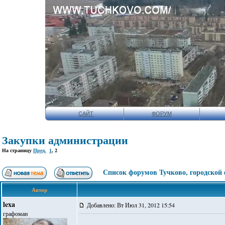
САЙТ
ФОРУМ
Закупки администрации
На страницу
Пред.
1
,
2
Список форумов Тучково, городской
Автор
lexa
Добавлено: Вт Июл 31, 2012 15:54
графоман