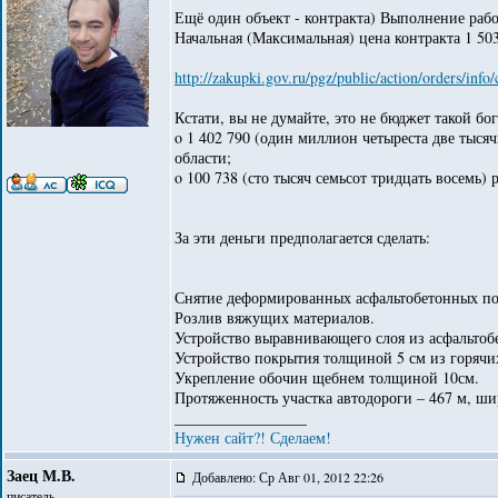
Ещё один объект - контракта) Выполнение рабо
Начальная (Максимальная) цена контракта 1 50
http://zakupki.gov.ru/pgz/public/action/orders/in
Кстати, вы не думайте, это не бюджет такой бог
o 1 402 790 (один миллион четыреста две тыся
области;
o 100 738 (сто тысяч семьсот тридцать восемь) 
За эти деньги предполагается сделать:
Снятие деформированных асфальтобетонных п
Розлив вяжущих материалов.
Устройство выравнивающего слоя из асфальтоб
Устройство покрытия толщиной 5 см из горячи
Укрепление обочин щебнем толщиной 10см.
Протяженность участка автодороги – 467 м, ши
_________________
Нужен сайт?! Сделаем!
Заец М.В.
Добавлено: Ср Авг 01, 2012 22:26
писатель