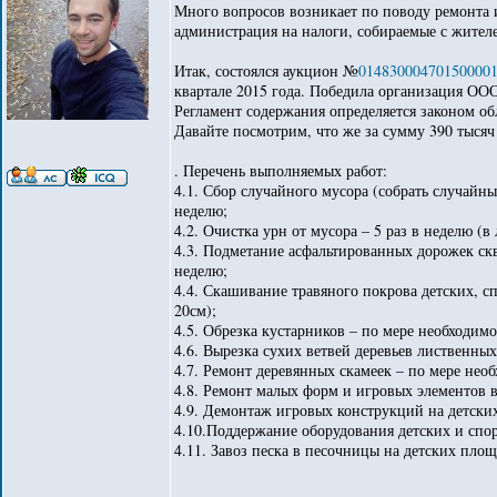
Много вопросов возникает по поводу ремонта 
администрация на налоги, собираемые с жителе
Итак, состоялся аукцион №
01483000470150000
квартале 2015 года. Победила организация ООО 
Регламент содержания определяется законом об
Давайте посмотрим, что же за сумму 390 тысяч
. Перечень выполняемых работ:
4.1. Сбор случайного мусора (собрать случайны
неделю;
4.2. Очистка урн от мусора – 5 раз в неделю (в 
4.3. Подметание асфальтированных дорожек ск
неделю;
4.4. Скашивание травяного покрова детских, с
20см);
4.5. Обрезка кустарников – по мере необходимо
4.6. Вырезка сухих ветвей деревьев лиственны
4.7. Ремонт деревянных скамеек – по мере нео
4.8. Ремонт малых форм и игровых элементов 
4.9. Демонтаж игровых конструкций на детски
4.10.Поддержание оборудования детских и спо
4.11. Завоз песка в песочницы на детских площ