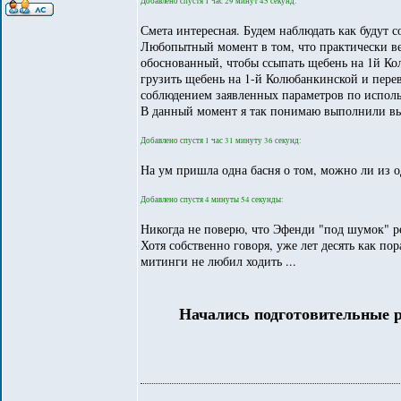
Добавлено спустя 1 час 29 минут 45 секунд:
Смета интересная. Будем наблюдать как будут с
Любопытный момент в том, что практически ве
обоснованный, чтобы ссыпать щебень на 1й Кол
грузить щебень на 1-й Колюбанкинской и перев
соблюдением заявленных параметров по испол
В данный момент я так понимаю выполнили выр
Добавлено спустя 1 час 31 минуту 36 секунд:
На ум пришла одна басня о том, можно ли из о
Добавлено спустя 4 минуты 54 секунды:
Никогда не поверю, что Эфенди "под шумок" реш
Хотя собственно говоря, уже лет десять как пор
митинги не любил ходить ...
Начались подготовительные р