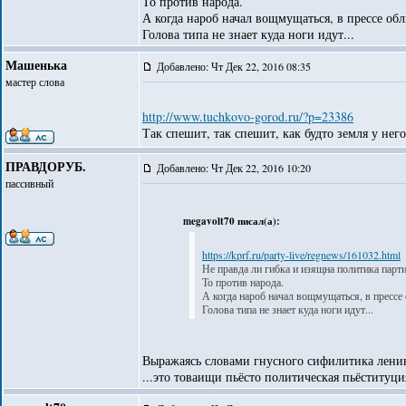
То против народа.
А когда нароб начал вощмущаться, в прессе о
Голова типа не знает куда ноги идут...
Машенька
Добавлено: Чт Дек 22, 2016 08:35
мастер слова
http://www.tuchkovo-gorod.ru/?p=23386
Так спешит, так спешит, как будто земля у нег
ПРАВДОРУБ.
Добавлено: Чт Дек 22, 2016 10:20
пассивный
megavolt70 писал(а):
https://kprf.ru/party-live/regnews/161032.html
Не правда ли гибка и изящна политика парти
То против народа.
А когда нароб начал вощмущаться, в пресс
Голова типа не знает куда ноги идут...
Выражаясь словами гнусного сифилитика ленин
...это товаищи пьёсто политическая пьёституци