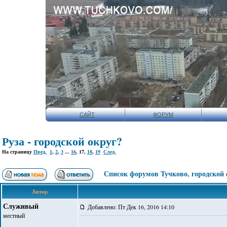
САЙТ
ФОРУМ
Руза - городской округ?
На страницу
Пред.
1
,
2
,
3
...
16
,
17
,
18
,
19
След.
Список форумов Тучково, городской
Автор
Служивый
Добавлено: Пт Дек 16, 2016 14:10
местный