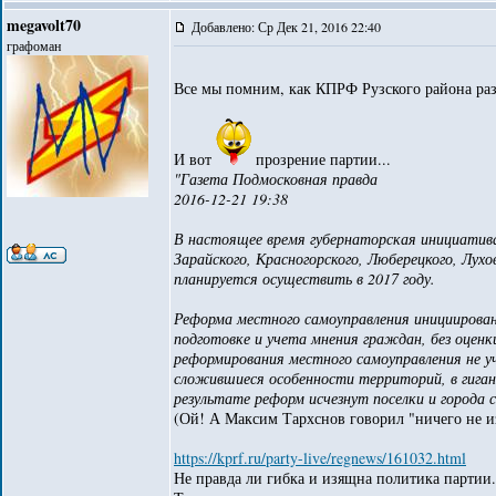
megavolt70
Добавлено: Ср Дек 21, 2016 22:40
графоман
Все мы помним, как КПРФ Рузского района р
И вот
прозрение партии...
"Газета Подмосковная правда
2016-12-21 19:38
В настоящее время губернаторская инициатива
Зарайского, Красногорского, Люберецкого, Лухо
планируется осуществить в 2017 году.
Реформа местного самоуправления инициирована
подготовке и учета мнения граждан, без оценк
реформирования местного самоуправления не 
сложившиеся особенности территорий, в гиган
результате реформ исчезнут поселки и города
(Ой! А Максим Тархснов говорил "ничего не и
https://kprf.ru/party-live/regnews/161032.html
Не правда ли гибка и изящна политика партии.