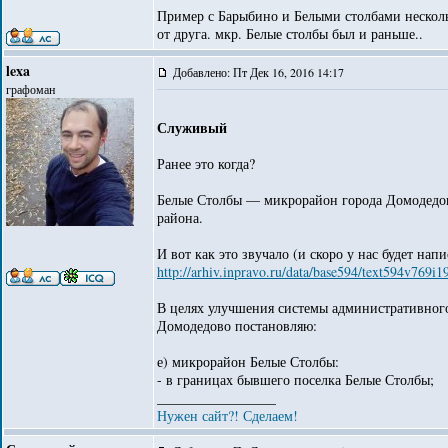
Пример с Барыбино и Белыми столбами несколь
от друга. мкр. Белые столбы был и раньше..
lexa
Добавлено: Пт Дек 16, 2016 14:17
графоман
Служивый
Ранее это когда?
Белые Столбы — микрорайон города Домодедово
района.
И вот как это звучало (и скоро у нас будет на
http://arhiv.inpravo.ru/data/base594/text594v769i
В целях улучшения системы административного
Домодедово постановляю:
е) микрорайон Белые Столбы:
- в границах бывшего поселка Белые Столбы;
_________________
Нужен сайт?! Сделаем!