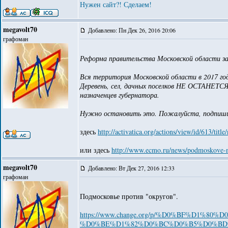
Нужен сайт?! Сделаем!
megavolt70
Добавлено: Пн Дек 26, 2016 20:06
графоман
Реформа правительства Московской области з
Вся территория Московской области в 2017 год
Деревень, сел, дачных поселков НЕ ОСТАНЕТСЯ!
назначенцев губернатора.
Нужно остановить это. Пожалуйста, подпиш
здесь
http://activatica.org/actions/view/id/613/ti
или здесь
http://www.ecmo.ru/news/podmoskove-ne
megavolt70
Добавлено: Вт Дек 27, 2016 12:33
графоман
Подмосковье против "округов".
https://www.change.org/p/%D0%BF%D1
%D0%BE%D1%82%D0%BC%D0%B5%D0%BD