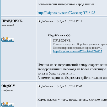
Комментарии интересные народ пишет...
http://fedpress.ru/news/77/society/1716125
ПРАВДОРУБ.
Добавлено: Ср Дек 21, 2016 17:19
пассивный
OlegSGV писал(а):
ПРАВДОРУБ.
Имеете в виду, что Воробьев улетел в Герм
Комментарии интересные народ пишет...
http://fedpress.ru/news/77/society/1716125
Именно из-за переживаний ввиду скорого конц
выздоровления и перехода на более спокойную р
тогда и болезнь отступит.
А комментарии на fedpress.ru действительно ин
OlegSGV
Добавлено: Ср Дек 21, 2016 17:42
графоман
Карма плохая у него, представляю, сколько пе