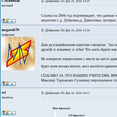
Служивый
Добавлено: Пт Дек 16, 2016 14:25
местный
Ссылка на 2004 год подтверждает, что данные 
аналогию с д. Дубровка,д. Даниловка, которые
megavolt70
Добавлено: Пт Дек 16, 2016 15:24
графоман
Дык рузскорайонным идиотам говорили, "вы не
дружбу и жевачвку в зубы! Что жить будете как
Не поверили перевозимое с места на место адм
будет всем весьма весело, кого коснётся админ
СПАСИБО ЗА ЭТО НАШИМ УЧИТЕЛЯМ, ВР
Максиму Тарханову-Сусанину персональное спа
svl
Добавлено: Пт Дек 16, 2016 16:11
писатель
lexa писал(а):
svl писал(а):