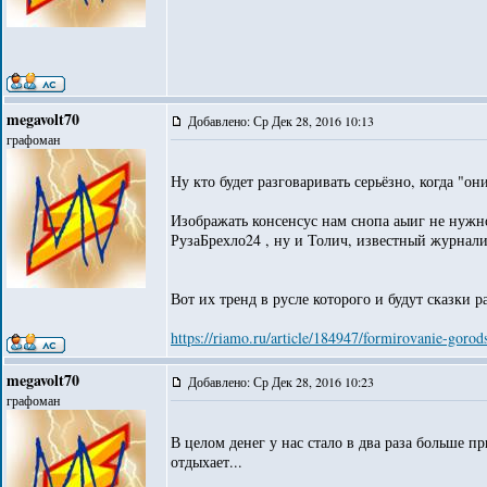
megavolt70
Добавлено: Ср Дек 28, 2016 10:13
графоман
Ну кто будет разговаривать серьёзно, когда "о
Изображать консенсус нам снопа аыиг не нужно
РузаБрехло24 , ну и Толич, известный журналис
Вот их тренд в русле которого и будут сказки р
https://riamo.ru/article/184947/formirovanie-goro
megavolt70
Добавлено: Ср Дек 28, 2016 10:23
графоман
В целом денег у нас стало в два раза больше п
отдыхает...