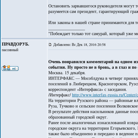
Остановить зарвавшегося руководителя могут т
разумеется сам президент, гарантирующий гр
Или законы в нашей стране принимаются для т
_________________
"Побеждает только тот самурай, который уже ме
ПРАВДОРУБ.
Добавлено: Вс Дек 18, 2016 20:58
пассивный
Очень понравился комментарий на одном из
события. Ну просто не в бровь, а в глаз и по
Москва. 15 декабря.
ИНТЕРФАКС — Мособлдума в четверг приняла в
поселений в Люберецком, Красногорском, Рузс
корреспондент «Интерфакса» с заседания.
/Интерфакс/
http://www.interfax-russia.ru/Cente
На территории Рузского района — районные в
Руза, Тучково и сельские поселения Волковское
В результате действия насильников данные пос
образованный городской округ.
Ранее после аналогичных изнасилований извр
городские округа на территории Егорьевского
также было объединено и передано в ведение 