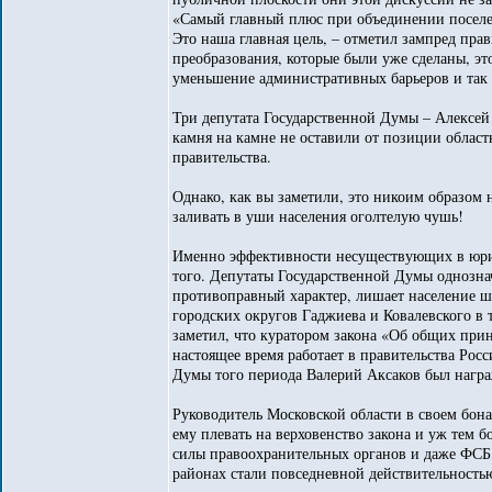
«Самый главный плюс при объединении поселе
Это наша главная цель, – отметил зампред прав
преобразования, которые были уже сделаны, э
уменьшение административных барьеров и так 
Три депутата Государственной Думы – Алексей
камня на камне не оставили от позиции облас
правительства.
Однако, как вы заметили, это никоим образо
заливать в уши населения оголтелую чушь!
Именно эффективности несуществующих в юрид
того. Депутаты Государственной Думы однозна
противоправный характер, лишает население ш
городских округов Гаджиева и Ковалевского в 
заметил, что куратором закона «Об общих при
настоящее время работает в правительства Рос
Думы того периода Валерий Аксаков был награ
Руководитель Московской области в своем бон
ему плевать на верховенство закона и уж тем
силы правоохранительных органов и даже ФСБ
районах стали повседневной действительность