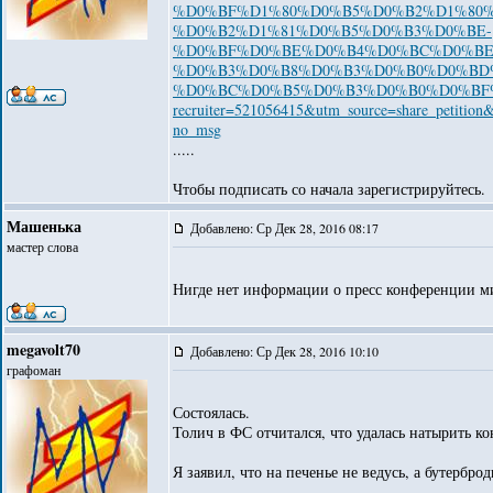
%D0%BF%D1%80%D0%B5%D0%B2%D1%80
%D0%B2%D1%81%D0%B5%D0%B3%D0%BE-
%D0%BF%D0%BE%D0%B4%D0%BC%D0%BE
%D0%B3%D0%B8%D0%B3%D0%B0%D0%BD
%D0%BC%D0%B5%D0%B3%D0%B0%D0%BF
recruiter=521056415&utm_source=share_petitio
no_msg
.....
Чтобы подписать со начала зарегистрируйтесь.
Машенька
Добавлено: Ср Дек 28, 2016 08:17
мастер слова
Нигде нет информации о пресс конференции ми
megavolt70
Добавлено: Ср Дек 28, 2016 10:10
графоман
Состоялась.
Толич в ФС отчитался, что удалась натырить ко
Я заявил, что на печенье не ведусь, а бутерброд