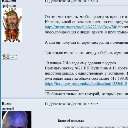
Ruzavod
Добавлено: Вт Дек 20, 2016 22:04
графоман
Он это мог сделать, чтобы проиграть процесс и
Не знаю, какой он там активист, но его предст
http://ruzray.ru/org/profile/42720?offset=740
понят
бюро,собирающая с людей деньги и проигрыва
А сам он получил от администрации помещение
Так что,возможно, это междусобойчик админис
19 января 2016 года ему сделали подарок :
Признать заявку №27 ИП Путилина А.Н. соотв
несостоявшимся, с единственным участником. 
ежегодная плата за объект составляет 617 199,0
https://torgi.gov.ru/opendata/notification/12336018
_________________
"Побеждает только тот самурай, который уже ме
Razor
Добавлено: Вт Дек 20, 2016 22:22
местный
Ruzavod писал(а):
понятного уровня - бывший риэлтер, а теп