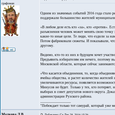
графоман
Одним из значимых событий 2016 года стало р
поддержали большинство жителей муниципалите
«В любом деле есть кто «за», кто «против». Ест
разъяснения человек может менять свою точку 
какие-то иные цели. Те люди, что ездили за на
Потом фабриковали сюжеты. И показывали, что, 
другому.
Видимо, кто-то из них в будущем хочет участво
Предъявить избирателям им нечего, поэтому в
Московской области, которые сейчас занимаютс
«Что касается объединения, то, когда объедин
ячейка общества, и растет количество жителей
увеличиваются ресурсы, появляется возможност
Минусов не будет. Только у тех, кто потеряет,
выборах в совет депутатов нового округа. Дока
администрации Рузского района.
_________________
"Побеждает только тот самурай, который уже ме
Малкова Л.В.
Добавлено: Ср Дек 28, 2016 15:26