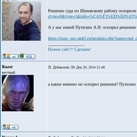
Решение суда по Шаховскому району оспорили 
ctype=0&type=3&info=%CA%F3%ED%E0%E5%E
А у нас некий Путилин А.Н. оспорил решения С
https://ruza--mo.sudrf.ru/modules.php?name=
_________________
Нужен сайт?! Сделаем!
Razor
Добавлено: Вт Дек 20, 2016 21:48
местный
а какие именно он оспорил решения? Путилин -