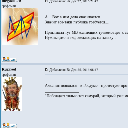
megavolt70
Добавлено: Чт Дек 22, 2016 21:47
графоман
А... Вот в чем дело оказывается.
Значит всё-таки публика требуется....
Приглашал тут МВ желающих тучкомовцев к се
Нужны фио и тлф желающих на заявку..
Ruzavod
Добавлено: Вс Дек 25, 2016 08:47
графоман
Алкснис появился - в Госдуме - протестует прот
_________________
"Побеждает только тот самурай, который уже ме