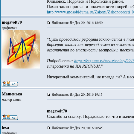
Климовск, Подольск и Подольский район.
Пахан закон принял, и пожелал всем скорейше
http://www.mosoblduma.ru/Zakoni/Zakonoprecti_M
megavolt70
Добавлено: Вт Дек 20, 2016 18:50
графоман
"
Суть проводимой реформы заключается в том,
барьеров, таких как перевод земли из сельско
ограничения по этажности застройки, посколь
Подробности:
https://regnum.ru/news/society/22
гиперссылки на ИА REGNUM.
"
Интересный комментарий, не правда ли? А нас
Машенька
Добавлено: Вт Дек 20, 2016 19:13
мастер слова
megavolt70
Спасибо за ссылку. Порадовало то, что в мален
lexa
Добавлено: Вт Дек 20, 2016 20:45
графоман