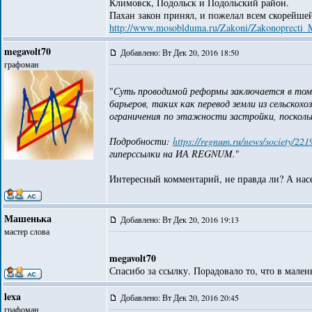
Климовск, Подольск и Подольский район.
Пахан закон принял, и пожелал всем скорейше
http://www.mosoblduma.ru/Zakoni/Zakonoprecti_M
megavolt70
Добавлено: Вт Дек 20, 2016 18:50
графоман
"
Суть проводимой реформы заключается в том,
барьеров, таких как перевод земли из сельско
ограничения по этажности застройки, посколь
Подробности:
https://regnum.ru/news/society/22
гиперссылки на ИА REGNUM.
"
Интересный комментарий, не правда ли? А нас
Машенька
Добавлено: Вт Дек 20, 2016 19:13
мастер слова
megavolt70
Спасибо за ссылку. Порадовало то, что в мален
lexa
Добавлено: Вт Дек 20, 2016 20:45
графоман