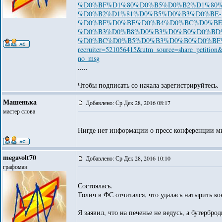
%D0%BF%D1%80%D0%B5%D0%B2%D1%80
%D0%B2%D1%81%D0%B5%D0%B3%D0%BE-
%D0%BF%D0%BE%D0%B4%D0%BC%D0%BE
%D0%B3%D0%B8%D0%B3%D0%B0%D0%BD
%D0%BC%D0%B5%D0%B3%D0%B0%D0%BF
recruiter=521056415&utm_source=share_petitio
no_msg
.....
Чтобы подписать со начала зарегистрируйтесь.
Машенька
Добавлено: Ср Дек 28, 2016 08:17
мастер слова
Нигде нет информации о пресс конференции ми
megavolt70
Добавлено: Ср Дек 28, 2016 10:10
графоман
Состоялась.
Толич в ФС отчитался, что удалась натырить ко
Я заявил, что на печенье не ведусь, а бутерброд