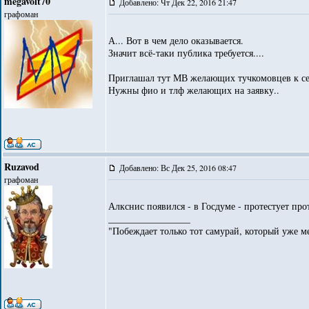
megavolt70
Добавлено: Чт Дек 22, 2016 21:47
графоман
А... Вот в чем дело оказывается.
Значит всё-таки публика требуется....
Приглашал тут МВ желающих тучкомовцев к се
Нужны фио и тлф желающих на заявку..
Ruzavod
Добавлено: Вс Дек 25, 2016 08:47
графоман
Алкснис появился - в Госдуме - протестует прот
_________________
"Побеждает только тот самурай, который уже ме