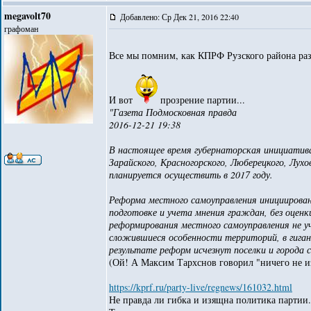
megavolt70
Добавлено: Ср Дек 21, 2016 22:40
графоман
Все мы помним, как КПРФ Рузского района р
И вот
прозрение партии...
"Газета Подмосковная правда
2016-12-21 19:38
В настоящее время губернаторская инициатива
Зарайского, Красногорского, Люберецкого, Лухо
планируется осуществить в 2017 году.
Реформа местного самоуправления инициирована
подготовке и учета мнения граждан, без оценк
реформирования местного самоуправления не 
сложившиеся особенности территорий, в гиган
результате реформ исчезнут поселки и города
(Ой! А Максим Тархснов говорил "ничего не и
https://kprf.ru/party-live/regnews/161032.html
Не правда ли гибка и изящна политика партии.