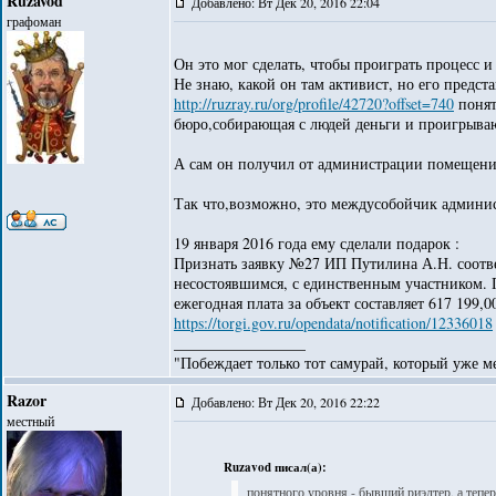
Ruzavod
Добавлено: Вт Дек 20, 2016 22:04
графоман
Он это мог сделать, чтобы проиграть процесс и
Не знаю, какой он там активист, но его предст
http://ruzray.ru/org/profile/42720?offset=740
понят
бюро,собирающая с людей деньги и проигрыва
А сам он получил от администрации помещение
Так что,возможно, это междусобойчик админис
19 января 2016 года ему сделали подарок :
Признать заявку №27 ИП Путилина А.Н. соотв
несостоявшимся, с единственным участником. 
ежегодная плата за объект составляет 617 199,0
https://torgi.gov.ru/opendata/notification/12336018
_________________
"Побеждает только тот самурай, который уже ме
Razor
Добавлено: Вт Дек 20, 2016 22:22
местный
Ruzavod писал(а):
понятного уровня - бывший риэлтер, а теп