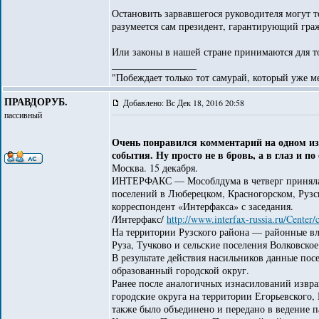
Остановить зарвавшегося руководителя могут т
разумеется сам президент, гарантирующий гр
Или законы в нашей стране принимаются для т
_________________
"Побеждает только тот самурай, который уже ме
ПРАВДОРУБ.
Добавлено: Вс Дек 18, 2016 20:58
пассивный
Очень понравился комментарий на одном из
события. Ну просто не в бровь, а в глаз и по
Москва. 15 декабря.
ИНТЕРФАКС — Мособлдума в четверг приняла в
поселений в Люберецком, Красногорском, Рузс
корреспондент «Интерфакса» с заседания.
/Интерфакс/
http://www.interfax-russia.ru/Cente
На территории Рузского района — районные в
Руза, Тучково и сельские поселения Волковское
В результате действия насильников данные пос
образованный городской округ.
Ранее после аналогичных изнасилований извр
городские округа на территории Егорьевского
также было объединено и передано в ведение 