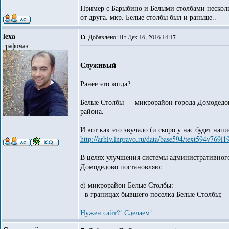
Пример с Барыбино и Белыми столбами несколь
от друга. мкр. Белые столбы был и раньше..
lexa
Добавлено: Пт Дек 16, 2016 14:17
графоман
Служивый
Ранее это когда?
Белые Столбы — микрорайон города Домодедово
района.
И вот как это звучало (и скоро у нас будет на
http://arhiv.inpravo.ru/data/base594/text594v769i
В целях улучшения системы административного
Домодедово постановляю:
е) микрорайон Белые Столбы:
- в границах бывшего поселка Белые Столбы;
_________________
Нужен сайт?! Сделаем!