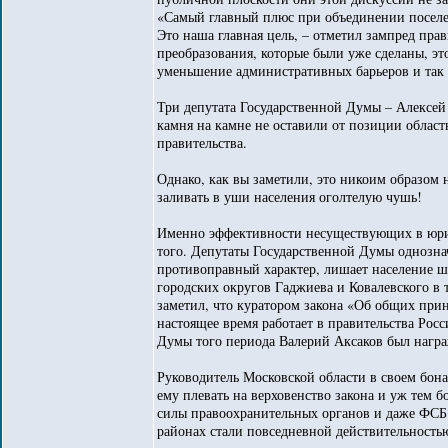
«Самый главный плюс при объединении поселе
Это наша главная цель, – отметил зампред прав
преобразования, которые были уже сделаны, э
уменьшение административных барьеров и так 
Три депутата Государственной Думы – Алексей
камня на камне не оставили от позиции облас
правительства.
Однако, как вы заметили, это никоим образо
заливать в уши населения оголтелую чушь!
Именно эффективности несуществующих в юрид
того. Депутаты Государственной Думы однозна
противоправный характер, лишает население ш
городских округов Гаджиева и Ковалевского в 
заметил, что куратором закона «Об общих при
настоящее время работает в правительства Рос
Думы того периода Валерий Аксаков был награ
Руководитель Московской области в своем бон
ему плевать на верховенство закона и уж тем
силы правоохранительных органов и даже ФСБ
районах стали повседневной действительность