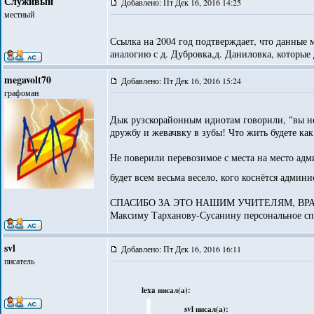
Служивый
Добавлено: Пт Дек 16, 2016 14:25
местный
Ссылка на 2004 год подтверждает, что данные 
аналогию с д. Дубровка,д. Даниловка, которые
megavolt70
Добавлено: Пт Дек 16, 2016 15:24
графоман
Дык рузскорайонным идиотам говорили, "вы не
дружбу и жевачвку в зубы! Что жить будете как
Не поверили перевозимое с места на место адм
будет всем весьма весело, кого коснётся админ
СПАСИБО ЗА ЭТО НАШИМ УЧИТЕЛЯМ, ВР
Максиму Тарханову-Сусанину персональное спа
svl
Добавлено: Пт Дек 16, 2016 16:11
писатель
lexa писал(а):
svl писал(а):