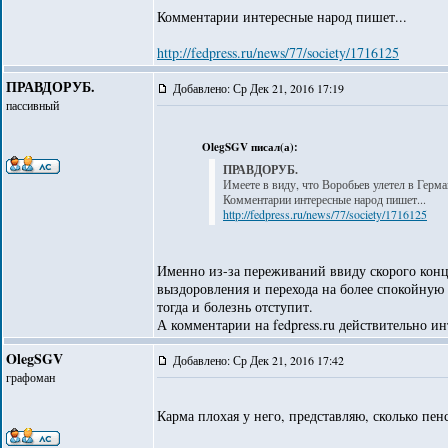
Комментарии интересные народ пишет...
http://fedpress.ru/news/77/society/1716125
ПРАВДОРУБ.
Добавлено: Ср Дек 21, 2016 17:19
пассивный
OlegSGV писал(а):
ПРАВДОРУБ.
Имеете в виду, что Воробьев улетел в Герм
Комментарии интересные народ пишет...
http://fedpress.ru/news/77/society/1716125
Именно из-за переживаний ввиду скорого конц
выздоровления и перехода на более спокойную р
тогда и болезнь отступит.
А комментарии на fedpress.ru действительно ин
OlegSGV
Добавлено: Ср Дек 21, 2016 17:42
графоман
Карма плохая у него, представляю, сколько пе