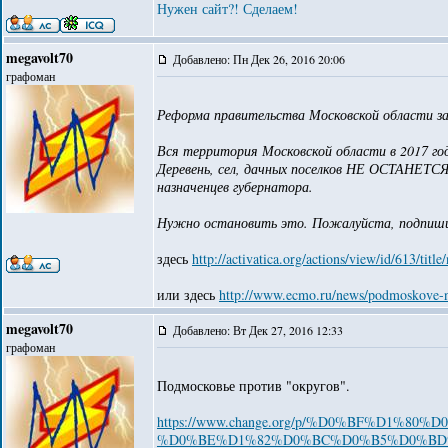
Нужен сайт?! Сделаем!
megavolt70
Добавлено: Пн Дек 26, 2016 20:06
графоман
Реформа правительства Московской области з
Вся территория Московской области в 2017 год
Деревень, сел, дачных поселков НЕ ОСТАНЕТСЯ!
назначенцев губернатора.
Нужно остановить это. Пожалуйста, подпиш
здесь
http://activatica.org/actions/view/id/613/ti
или здесь
http://www.ecmo.ru/news/podmoskove-ne
megavolt70
Добавлено: Вт Дек 27, 2016 12:33
графоман
Подмосковье против "округов".
https://www.change.org/p/%D0%BF%D1
%D0%BE%D1%82%D0%BC%D0%B5%D0%BD