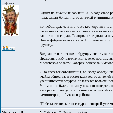
графоман
Одним из значимых событий 2016 года стало р
поддержали большинство жителей муниципалите
«В любом деле есть кто «за», кто «против». Ест
разъяснения человек может менять свою точку 
какие-то иные цели. Те люди, что ездили за на
Потом фабриковали сюжеты. И показывали, что, 
другому.
Видимо, кто-то из них в будущем хочет участво
Предъявить избирателям им нечего, поэтому в
Московской области, которые сейчас занимаютс
«Что касается объединения, то, когда объедин
ячейка общества, и растет количество жителей
увеличиваются ресурсы, появляется возможност
Минусов не будет. Только у тех, кто потеряет,
выборах в совет депутатов нового округа. Дока
администрации Рузского района.
_________________
"Побеждает только тот самурай, который уже ме
Малкова Л.В.
Добавлено: Ср Дек 28, 2016 15:26