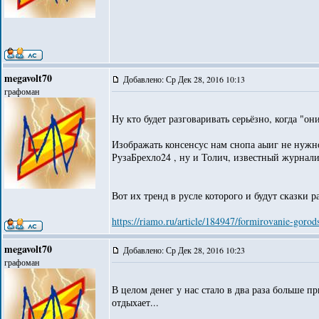
megavolt70
Добавлено: Ср Дек 28, 2016 10:13
графоман
Ну кто будет разговаривать серьёзно, когда "о
Изображать консенсус нам снопа аыиг не нужно
РузаБрехло24 , ну и Толич, известный журналис
Вот их тренд в русле которого и будут сказки р
https://riamo.ru/article/184947/formirovanie-goro
megavolt70
Добавлено: Ср Дек 28, 2016 10:23
графоман
В целом денег у нас стало в два раза больше п
отдыхает...