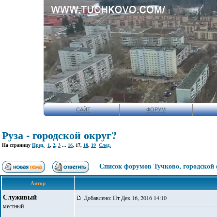
САЙТ
ФОРУМ
Руза - городской округ?
На страницу
Пред.
1
,
2
,
3
...
16
,
17
,
18
,
19
След.
Список форумов Тучково, городской
Автор
Служивый
Добавлено: Пт Дек 16, 2016 14:10
местный