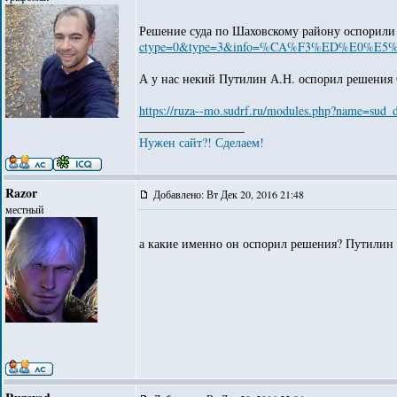
Решение суда по Шаховскому району оспорили 
ctype=0&type=3&info=%CA%F3%ED%E0%E5%E
А у нас некий Путилин А.Н. оспорил решения С
https://ruza--mo.sudrf.ru/modules.php?name=
_________________
Нужен сайт?! Сделаем!
Razor
Добавлено: Вт Дек 20, 2016 21:48
местный
а какие именно он оспорил решения? Путилин -