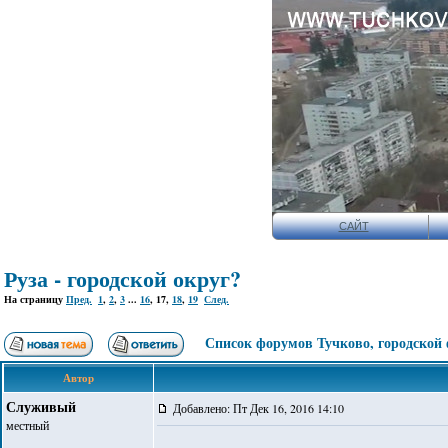
САЙТ
Руза - городской округ?
На страницу
Пред.
1
,
2
,
3
...
16
,
17
,
18
,
19
След.
Список форумов Тучково, городской
Автор
Служивый
Добавлено: Пт Дек 16, 2016 14:10
местный