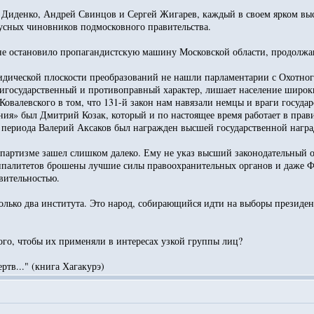
 Диденко, Андрей Свинцов и Сергей Жигарев, каждый в своем ярком выс
тусных чиновников подмосковного правительства.
 не остановило пропагандистскую машину Московской области, продолж
ической плоскости преобразований не нашли парламентарии с Охотного
нтигосударственный и противоправный характер, лишает население широк
Ковалевского в том, что 131-й закон нам навязали немцы и враги госуда
ия» был Дмитрий Козак, который и по настоящее время работает в прави
 периода Валерий Аксаков был награжден высшей государственной награ
партизме зашел слишком далеко. Ему не указ высший законодательный орг
ипалитетов брошены лучшие силы правоохранительных органов и даже Ф
вительностью.
только два института. Это народ, собирающийся идти на выборы президе
ого, чтобы их применяли в интересах узкой группы лиц?
ртв..." (книга Хагакурэ)