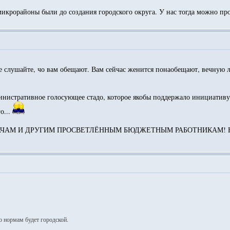
микрорайоны были до создания городского округа. У нас тогда можно про
 слушайте, чо вам обещают. Вам сейчас женится понаобещают, вечную лю
инистративное голосующее стадо, которое якобы поддержало инициативу..
о...
М И ДРУГИМ ПРОСВЕТЛЁННЫМ БЮДЖЕТНЫМ РАБОТНИКАМ! Ну и Макс
о нормам будет городской.