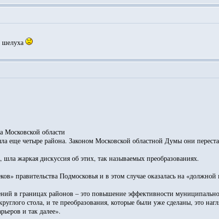
мы шелуха
на Московской области
ряла еще четыре района. Законом Московской областной Думы они переста
а, шла жаркая дискуссия об этих, так называемых преобразованиях.
ов» правительства Подмосковья и в этом случае оказалась на «должной 
ий в границах районов – это повышение эффективности муниципальной в
руглого стола, и те преобразования, которые были уже сделаны, это на
ьеров и так далее».