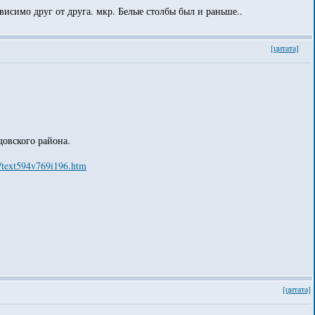
исимо друг от друга. мкр. Белые столбы был и раньше..
[цитата]
овского района.
94/text594v769i196.htm
[цитата]