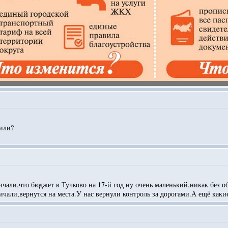
тили?
али,что бюджет в Тучково на 17-й год ну очень маленький,никак без об
ичали,вернутся на места.У нас вернули контроль за дорогами.А ещё как