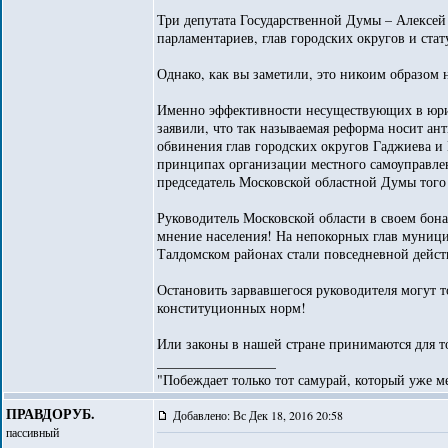
Три депутата Государственной Думы – Алексей
парламентариев, глав городских округов и ста
Однако, как вы заметили, это никоим образом
Именно эффективности несуществующих в юрид
заявили, что так называемая реформа носит а
обвинения глав городских округов Гаджиева и 
принципах организации местного самоуправлен
председатель Московской областной Думы того
Руководитель Московской области в своем бона
мнение населения! На непокорных глав муниц
Талдомском районах стали повседневной дейст
Остановить зарвавшегося руководителя могут 
конституционных норм!
Или законы в нашей стране принимаются для т
_________________
"Побеждает только тот самурай, который уже ме
ПРАВДОРУБ.
Добавлено: Вс Дек 18, 2016 20:58
пассивный