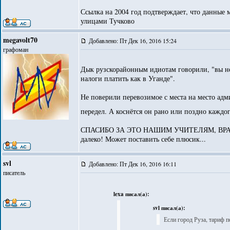
Ссылка на 2004 год подтверждает, что данные 
улицами Тучково
megavolt70
Добавлено: Пт Дек 16, 2016 15:24
графоман
Дык рузскорайонным идиотам говорили, "вы не
налоги платить как в Уганде".
Не поверили перевозимое с места на место адм
передел. А коснётся он рано или поздно каждог
СПАСИБО ЗА ЭТО НАШИМ УЧИТЕЛЯМ, ВРАЧА
далеко! Может поставить себе плюсик...
svl
Добавлено: Пт Дек 16, 2016 16:11
писатель
lexa писал(а):
svl писал(а):
Если город Руза, тариф п