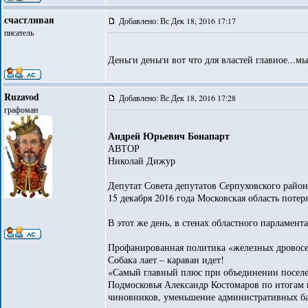
счастливая
Добавлено: Вс Дек 18, 2016 17:17
писатель
Деньги деньги вот что для властей главное...
Ruzavod
Добавлено: Вс Дек 18, 2016 17:28
графоман
Андрей Юрьевич Бонапарт
АВТОР
Николай Дижур
Депутат Совета депутатов Серпуховского райо
15 декабря 2016 года Московская область поте
В этот же день, в стенах областного парламент
Профанированная политика «железных дровосек
Собака лает – караван идет!
«Самый главный плюс при объединении поселен
Подмосковья Александр Костомаров по итогам к
чиновников, уменьшение административных бар