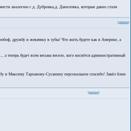
вести аналогию с д. Дубровка,д. Даниловка, которые давно стали
[цитата]
боф, дружбу и жевачвку в зубы! Что жить будете как в Америке, а
, а теперь будет всем весьма весело, кого коснётся административный
иму Тарханову-Сусанину персональное спасибо! Завёл блин
[цитата]