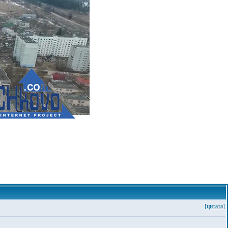
[цитата]