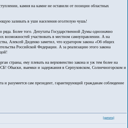
туплении, камня на камне не оставили от позиции областных
ающую заливать в уши населения оголтелую чушь!
 ряда. Более того. Депутаты Государственной Думы однозначно
их возможностей участвовать в местном самоуправлении. А на
рства, Алексей Диденко заметил, что куратором закона «Об общих
тельства Российской Федерации. А за реализацию этого закона
дой!
ан страны, ему плевать на верховенство закона и уж тем более на
СБ! Обыски, выемки и задержания в Серпуховском, Солнечногорском и
нта и разумеется сам президент, гарантирующий гражданам соблюдение
[цитата]