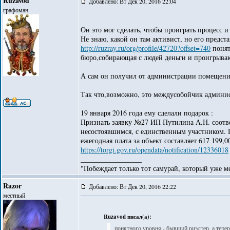
Ruzavod
Добавлено: Вт Дек 20, 2016 22:04
графоман
Он это мог сделать, чтобы проиграть процесс и
Не знаю, какой он там активист, но его предст
http://ruzray.ru/org/profile/42720?offset=740
понят
бюро,собирающая с людей деньги и проигрыва
А сам он получил от администрации помещение
Так что,возможно, это междусобойчик админис
19 января 2016 года ему сделали подарок :
Признать заявку №27 ИП Путилина А.Н. соотв
несостоявшимся, с единственным участником. 
ежегодная плата за объект составляет 617 199,0
https://torgi.gov.ru/opendata/notification/12336018
_________________
"Побеждает только тот самурай, который уже ме
Razor
Добавлено: Вт Дек 20, 2016 22:22
местный
Ruzavod писал(а):
понятного уровня - бывший риэлтер, а теп