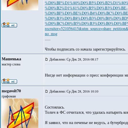
%D0%BF%D1%80%D0%B5%D0%B2%D1%80
%D0%B2%D1%81%D0%B5%D0%B3%D0%BE-
%D0%BF%D0%BE%D0%B4%D0%BC%D0%BE
%D0%B3%D0%B8%D0%B3%D0%B0%D0%BD
%D0%BC%D0%B5%D0%B3%D0%B0%D0%BF
recruiter=521056415&utm_source=share_petitio
no_msg
.....
Чтобы подписать со начала зарегистрируйтесь.
Машенька
Добавлено: Ср Дек 28, 2016 08:17
мастер слова
Нигде нет информации о пресс конференции ми
megavolt70
Добавлено: Ср Дек 28, 2016 10:10
графоман
Состоялась.
Толич в ФС отчитался, что удалась натырить ко
Я заявил, что на печенье не ведусь, а бутерброд