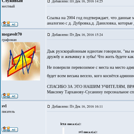
Служивый
Добавлено: Пт Дек 16, 2016 14:25
местный
Ссылка на 2004 год подтверждает, что данные 
аналогию с д. Дубровка,д. Даниловка, которые
megavolt70
Добавлено: Пт Дек 16, 2016 15:24
графоман
Дык рузскорайонным идиотам говорили, "вы не
дружбу и жевачвку в зубы! Что жить будете как
Не поверили перевозимое с места на место адм
будет всем весьма весело, кого коснётся админ
СПАСИБО ЗА ЭТО НАШИМ УЧИТЕЛЯМ, ВР
Максиму Тарханову-Сусанину персональное спа
svl
Добавлено: Пт Дек 16, 2016 16:11
писатель
lexa писал(а):
svl писал(а):