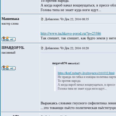
То против народа.
А когда нароб начал вощмущаться, в прессе о
Голова типа не знает куда ноги идут...
Машенька
Добавлено: Чт Дек 22, 2016 08:35
мастер слова
http://www.tuchkovo-gorod.ru/?p=23386
Так спешит, так спешит, как будто земля у нег
ПРАВДОРУБ.
Добавлено: Чт Дек 22, 2016 10:20
пассивный
megavolt70 писал(а):
https://kprf.ru/party-live/regnews/161032.html
Не правда ли гибка и изящна политика парти
То против народа.
А когда нароб начал вощмущаться, в пресс
Голова типа не знает куда ноги идут...
Выражаясь словами гнусного сифилитика ленин
...это товаищи пьёсто политическая пьёституци