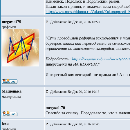
Климовск, Подольск и Подольский район.
Пахан закон принял, и пожелал всем скорейше
http://www.mosoblduma.ru/Zakoni/Zakonoprecti_M
megavolt70
Добавлено: Вт Дек 20, 2016 18:50
графоман
"
Суть проводимой реформы заключается в том,
барьеров, таких как перевод земли из сельско
ограничения по этажности застройки, посколь
Подробности:
https://regnum.ru/news/society/22
гиперссылки на ИА REGNUM.
"
Интересный комментарий, не правда ли? А нас
Машенька
Добавлено: Вт Дек 20, 2016 19:13
мастер слова
megavolt70
Спасибо за ссылку. Порадовало то, что в мален
lexa
Добавлено: Вт Дек 20, 2016 20:45
графоман