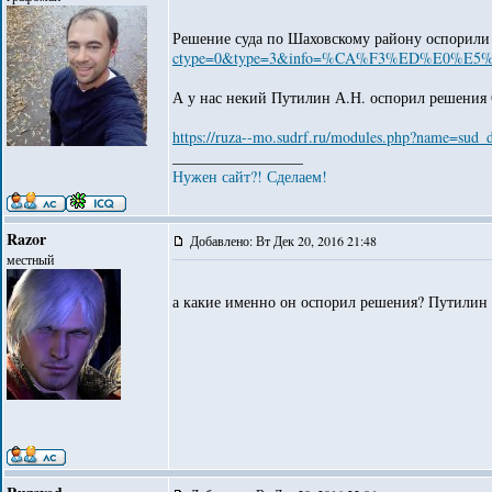
Решение суда по Шаховскому району оспорили 
ctype=0&type=3&info=%CA%F3%ED%E0%E5%E
А у нас некий Путилин А.Н. оспорил решения С
https://ruza--mo.sudrf.ru/modules.php?name=
_________________
Нужен сайт?! Сделаем!
Razor
Добавлено: Вт Дек 20, 2016 21:48
местный
а какие именно он оспорил решения? Путилин -