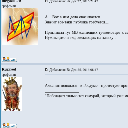
megavolt70
Добавлено: Чт Дек 22, 2016 21:47
графоман
А... Вот в чем дело оказывается.
Значит всё-таки публика требуется....
Приглашал тут МВ желающих тучкомовцев к се
Нужны фио и тлф желающих на заявку..
Ruzavod
Добавлено: Вс Дек 25, 2016 08:47
графоман
Алкснис появился - в Госдуме - протестует прот
_________________
"Побеждает только тот самурай, который уже ме