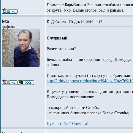
Пример с Барыбино и Белыми столбами несколь
от друга. мкр. Белые столбы был и раньше..
lexa
Добавлено: Пт Дек 16, 2016 14:17
графоман
Служивый
Ранее это когда?
Белые Столбы — микрорайон города Домодедово
района.
И вот как это звучало (и скоро у нас будет на
http://arhiv.inpravo.ru/data/base594/text594v769i
В целях улучшения системы административного
Домодедово постановляю:
е) микрорайон Белые Столбы:
- в границах бывшего поселка Белые Столбы;
_________________
Нужен сайт?! Сделаем!