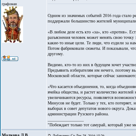
графоман
Одним из значимых событий 2016 года стало р
поддержали большинство жителей муниципалите
«В любом деле есть кто «за», кто «против». Ест
разъяснения человек может менять свою точку 
какие-то иные цели. Те люди, что ездили за на
Потом фабриковали сюжеты. И показывали, что, 
другому.
Видимо, кто-то из них в будущем хочет участво
Предъявить избирателям им нечего, поэтому в
Московской области, которые сейчас занимаютс
«Что касается объединения, то, когда объедин
ячейка общества, и растет количество жителей
увеличиваются ресурсы, появляется возможност
Минусов не будет. Только у тех, кто потеряет,
выборах в совет депутатов нового округа. Дока
администрации Рузского района.
_________________
"Побеждает только тот самурай, который уже ме
Малкова Л.В.
Добавлено: Ср Дек 28, 2016 15:26