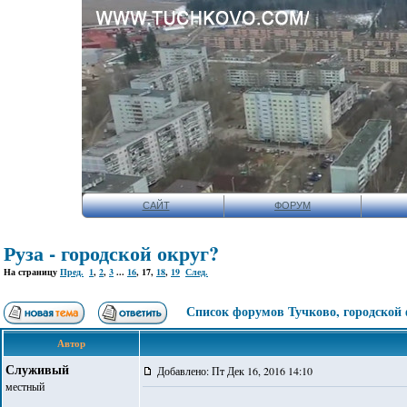
САЙТ
ФОРУМ
Руза - городской округ?
На страницу
Пред.
1
,
2
,
3
...
16
,
17
,
18
,
19
След.
Список форумов Тучково, городской
Автор
Служивый
Добавлено: Пт Дек 16, 2016 14:10
местный