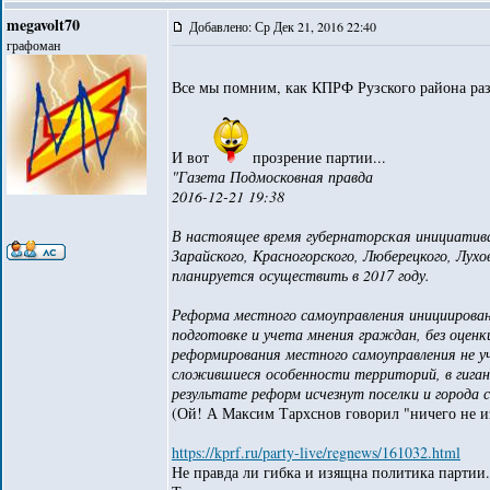
megavolt70
Добавлено: Ср Дек 21, 2016 22:40
графоман
Все мы помним, как КПРФ Рузского района р
И вот
прозрение партии...
"Газета Подмосковная правда
2016-12-21 19:38
В настоящее время губернаторская инициатива
Зарайского, Красногорского, Люберецкого, Лухо
планируется осуществить в 2017 году.
Реформа местного самоуправления инициирована
подготовке и учета мнения граждан, без оценк
реформирования местного самоуправления не 
сложившиеся особенности территорий, в гиган
результате реформ исчезнут поселки и города
(Ой! А Максим Тархснов говорил "ничего не и
https://kprf.ru/party-live/regnews/161032.html
Не правда ли гибка и изящна политика партии.