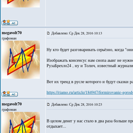
megavolt70
Добавлено: Ср Дек 28, 2016 10:13
графоман
Ну кто будет разговаривать серьёзно, когда "о
Изображать консенсус нам снопа аыиг не нужно
РузаБрехло24 , ну и Толич, известный журналис
Вот их тренд в русле которого и будут сказки р
https://riamo.ru/article/184947/formirovanie-goro
megavolt70
Добавлено: Ср Дек 28, 2016 10:23
графоман
В целом денег у нас стало в два раза больше п
отдыхает...