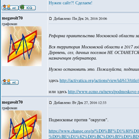
Нужен сайт?! Сделаем!
megavolt70
Добавлено: Пн Дек 26, 2016 20:06
графоман
Реформа правительства Московской области з
Вся территория Московской области в 2017 год
Деревень, сел, дачных поселков НЕ ОСТАНЕТСЯ!
назначенцев губернатора.
Нужно остановить это. Пожалуйста, подпиш
здесь
http://activatica.org/actions/view/id/613/ti
или здесь
http://www.ecmo.ru/news/podmoskove-ne
megavolt70
Добавлено: Вт Дек 27, 2016 12:33
графоман
Подмосковье против "округов".
https://www.change.org/p/%D0%BF%D1
%D0%BE%D1%82%D0%BC%D0%B5%D0%BD