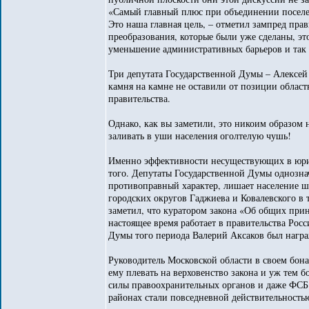
«Самый главный плюс при объединении поселе
Это наша главная цель, – отметил зампред прав
преобразования, которые были уже сделаны, э
уменьшение административных барьеров и так 
Три депутата Государственной Думы – Алексей
камня на камне не оставили от позиции облас
правительства.
Однако, как вы заметили, это никоим образо
заливать в уши населения оголтелую чушь!
Именно эффективности несуществующих в юрид
того. Депутаты Государственной Думы однозна
противоправный характер, лишает население ш
городских округов Гаджиева и Ковалевского в 
заметил, что куратором закона «Об общих при
настоящее время работает в правительства Рос
Думы того периода Валерий Аксаков был награ
Руководитель Московской области в своем бон
ему плевать на верховенство закона и уж тем
силы правоохранительных органов и даже ФСБ
районах стали повседневной действительность