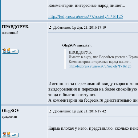
Комментарии интересные народ пишет...
http://fedpress.ru/news/77/society/1716125
ПРАВДОРУБ.
Добавлено: Ср Дек 21, 2016 17:19
пассивный
OlegSGV писал(а):
ПРАВДОРУБ.
Имеете в виду, что Воробьев улетел в Герм
Комментарии интересные народ пишет...
http://fedpress.ru/news/77/society/1716125
Именно из-за переживаний ввиду скорого конц
выздоровления и перехода на более спокойную р
тогда и болезнь отступит.
А комментарии на fedpress.ru действительно ин
OlegSGV
Добавлено: Ср Дек 21, 2016 17:42
графоман
Карма плохая у него, представляю, сколько пе