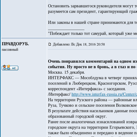
Остановить зарвавшегося руководителя могут т
разумеется сам президент, гарантирующий гр
Или законы в нашей стране принимаются для т
_________________
"Побеждает только тот самурай, который уже ме
ПРАВДОРУБ.
Добавлено: Вс Дек 18, 2016 20:58
пассивный
Очень понравился комментарий на одном из
события. Ну просто не в бровь, а в глаз и по
Москва. 15 декабря.
ИНТЕРФАКС — Мособлдума в четверг приняла в
поселений в Люберецком, Красногорском, Рузс
корреспондент «Интерфакса» с заседания.
/Интерфакс/
http://www.interfax-russia.ru/Cente
На территории Рузского района — районные в
Руза, Тучково и сельские поселения Волковское
В результате действия насильников данные пос
образованный городской округ.
Ранее после аналогичных изнасилований извр
городские округа на территории Егорьевского
также было объединено и передано в ведение 