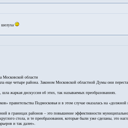
мы шелуха
на Московской области
ряла еще четыре района. Законом Московской областной Думы они переста
а, шла жаркая дискуссия об этих, так называемых преобразованиях.
ов» правительства Подмосковья и в этом случае оказалась на «должной 
ий в границах районов – это повышение эффективности муниципальной в
руглого стола, и те преобразования, которые были уже сделаны, это на
ьеров и так далее».