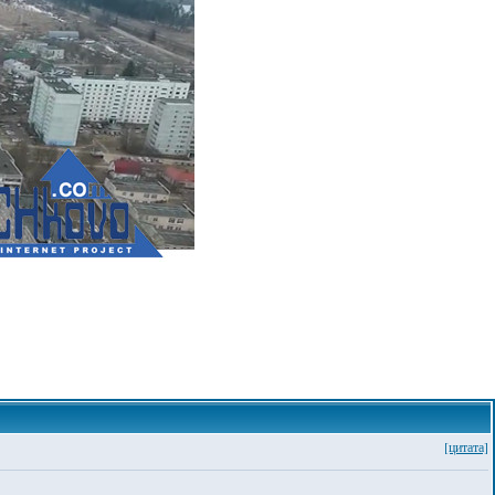
[цитата]