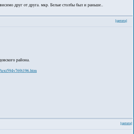
исимо друг от друга. мкр. Белые столбы был и раньше..
[цитата]
овского района.
94/text594v769i196.htm
[цитата]