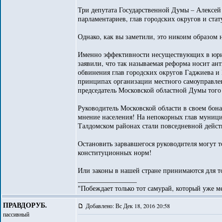
Три депутата Государственной Думы – Алексей
парламентариев, глав городских округов и ста
Однако, как вы заметили, это никоим образом
Именно эффективности несуществующих в юрид
заявили, что так называемая реформа носит а
обвинения глав городских округов Гаджиева и 
принципах организации местного самоуправлен
председатель Московской областной Думы того
Руководитель Московской области в своем бона
мнение населения! На непокорных глав муниц
Талдомском районах стали повседневной дейст
Остановить зарвавшегося руководителя могут 
конституционных норм!
Или законы в нашей стране принимаются для т
_________________
"Побеждает только тот самурай, который уже ме
ПРАВДОРУБ.
Добавлено: Вс Дек 18, 2016 20:58
пассивный