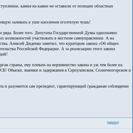
туплении, камня на камне не оставили от позиции областных
ающую заливать в уши населения оголтелую чушь!
 ряда. Более того. Депутаты Государственной Думы однозначно
их возможностей участвовать в местном самоуправлении. А на
рства, Алексей Диденко заметил, что куратором закона «Об общих
тельства Российской Федерации. А за реализацию этого закона
дой!
ан страны, ему плевать на верховенство закона и уж тем более на
СБ! Обыски, выемки и задержания в Серпуховском, Солнечногорском и
нта и разумеется сам президент, гарантирующий гражданам соблюдение
[цитата]