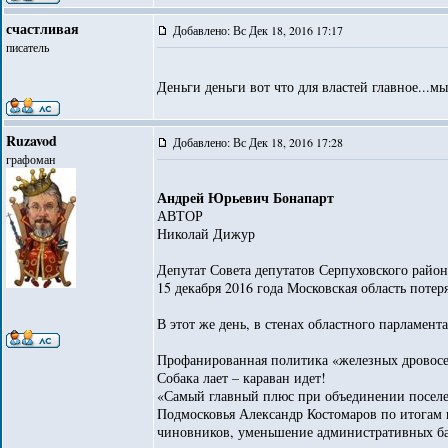
счастливая
Добавлено: Вс Дек 18, 2016 17:17
писатель
Деньги деньги вот что для властей главное...
Ruzavod
Добавлено: Вс Дек 18, 2016 17:28
графоман
Андрей Юрьевич Бонапарт
АВТОР
Николай Дижур
Депутат Совета депутатов Серпуховского райо
15 декабря 2016 года Московская область поте
В этот же день, в стенах областного парламент
Профанированная политика «железных дровосек
Собака лает – караван идет!
«Самый главный плюс при объединении поселен
Подмосковья Александр Костомаров по итогам к
чиновников, уменьшение административных бар