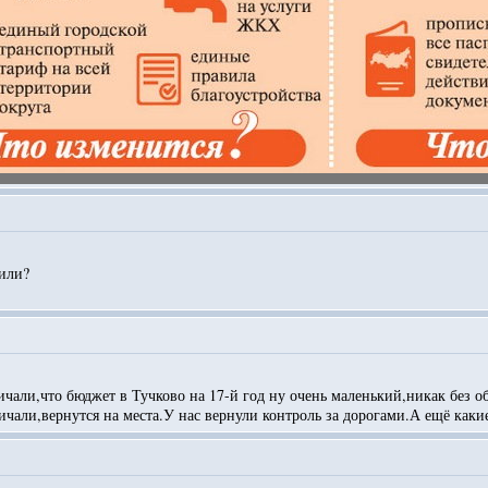
тили?
али,что бюджет в Тучково на 17-й год ну очень маленький,никак без об
ичали,вернутся на места.У нас вернули контроль за дорогами.А ещё как