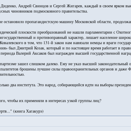
 Диденко, Андрей Свинцов и Сергей Жигарев, каждый в своем ярком выс
тусных чиновников подмосковного правительства.
 не остановило пропагандистскую машину Московской области, продолж
ической плоскости преобразований не нашли парламентарии с Охотного
нтигосударственный и противоправный характер, лишает население широк
Ковалевского в том, что 131-й закон нам навязали немцы и враги госуда
ия» был Дмитрий Козак, который и по настоящее время работает в прави
 периода Валерий Аксаков был награжден высшей государственной награ
партизме зашел слишком далеко. Ему не указ высший законодательный орг
ипалитетов брошены лучшие силы правоохранительных органов и даже Ф
вительностью.
только два института. Это народ, собирающийся идти на выборы президе
ого, чтобы их применяли в интересах узкой группы лиц?
ртв..." (книга Хагакурэ)