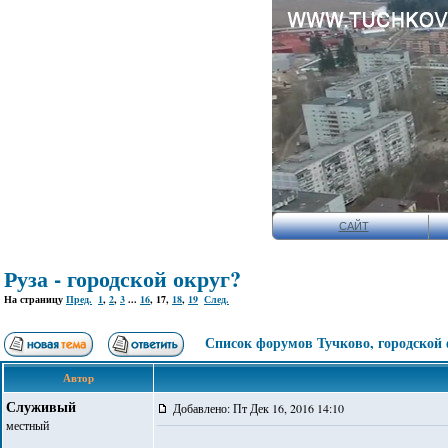
САЙТ
Руза - городской округ?
На страницу
Пред.
1
,
2
,
3
...
16
,
17
,
18
,
19
След.
Список форумов Тучково, городской
Автор
Служивый
Добавлено: Пт Дек 16, 2016 14:10
местный