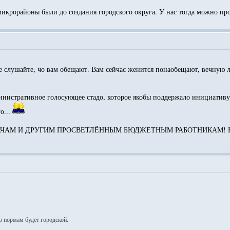
микрорайоны были до создания городского округа. У нас тогда можно про
 слушайте, чо вам обещают. Вам сейчас женится понаобещают, вечную лю
инистративное голосующее стадо, которое якобы поддержало инициативу..
о...
М И ДРУГИМ ПРОСВЕТЛЁННЫМ БЮДЖЕТНЫМ РАБОТНИКАМ! Ну и Макс
о нормам будет городской.