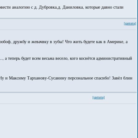
вести аналогию с д. Дубровка,д. Даниловка, которые давно стали
[цитата]
боф, дружбу и жевачвку в зубы! Что жить будете как в Америке, а
, а теперь будет всем весьма весело, кого коснётся административный
иму Тарханову-Сусанину персональное спасибо! Завёл блин
[цитата]