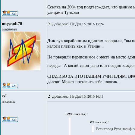
Ссылка на 2004 год подтверждает, что данные 
улицами Тучково
megavolt70
Добавлено: Пт Дек 16, 2016 15:24
графоман
Дык рузскорайонным идиотам говорили, "вы не
налоги платить как в Уганде".
Не поверили перевозимое с места на место адм
передел. А коснётся он рано или поздно каждог
СПАСИБО ЗА ЭТО НАШИМ УЧИТЕЛЯМ, ВРАЧА
далеко! Может поставить себе плюсик...
svl
Добавлено: Пт Дек 16, 2016 16:11
писатель
lexa писал(а):
svl писал(а):
Если город Руза, тариф п